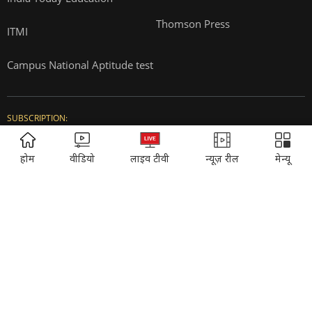
Thomson Press
ITMI
Campus National Aptitude test
SUBSCRIPTION:
ADVERTISEMENT
Cosmopolitan
Reader's Digest
होम
वीडियो
लाइव टीवी
न्यूज़ रील
मेन्यू
Music Today
Time
Gadgets & Gizmos
EVENTS:
Sahitya Aaj Tak
Agenda Aajtak