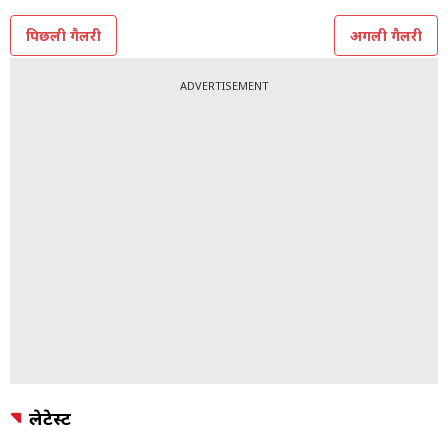
आर्टिस्ट, कंपोजर, लिरिसिस्ट हैं.
Photo: Instagram @veersahuofficial
TOPICS:
सपना चौधरी
पिछली गैलरी
अगली गैलरी
ADVERTISEMENT