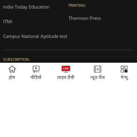
T&Cs for AajTak HD Contest
EDUCATION:
ONLINE SHOPPING:
Vasant Valley
India Today Diaries
PRINTING:
India Today Education
ADVERTISEMENT
Thomson Press
होम
वीडियो
लाइव टीवी
न्यूज़ रील
मेन्यू
ITMI
Campus National Aptitude test
SUBSCRIPTION:
Cosmopolitan
Reader's Digest