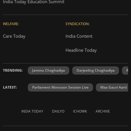
India Today Education Summit
WELFARE:
SYNDICATION:
Care Today
India Content
Headline Today
TRENDING:
Jammu Choghadiya
Darjeeling Choghadiya
Ra
LATEST:
Parliament Monsoon Session Live
Maa Gauri Aarti
INDIA TODAY
DAILYO
ICHOWK
ARCHIVE