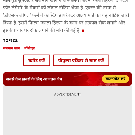
बॉलीवुड सुपरस्‍टार सलमान खान ने अपकमिंग फिल्‍म 'काला हिरण: द बैटल
फॉर लेगेसी' के मेकर्स को लीगल नोटिस भेजा है. एक्‍टर की तरफ से
'डीएसके लीगल' फर्म ने कास्टिंग डायरेक्टर अक्षय पांडे को यह नोटिस जारी
किया है. इसमें फिल्म 'काला हिरण' के काम पर तत्‍काल रोक लगाने और
इसके प्रचार पर रोक लगाने की मांग की गई है.
TOPICS:
सलमान खान
बॉलीवुड
कमेंट करें
पीपुल्स एडिटर से बात करें
सबसे तेज़ ख़बरों के लिए आजतक ऐप
डाउनलोड करें
ADVERTISEMENT