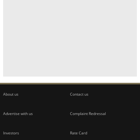
About us
Contact us
Advertise with us
Complaint Redressal
Investors
Rate Card