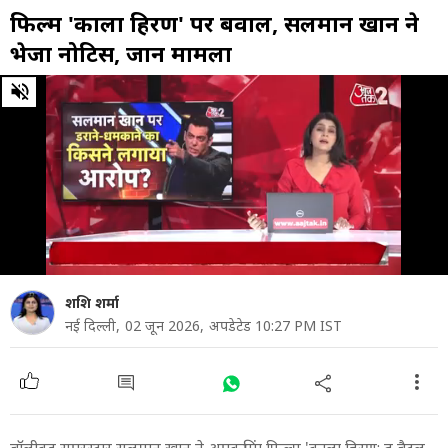
फिल्म 'काला हिरण' पर बवाल, सलमान खान ने
भेजा नोटिस, जानें मामला
0
of
25
minutes,
5
seconds
शशि शर्मा
नई दिल्ली,
02 जून 2026,
अपडेटेड 10:27 PM IST