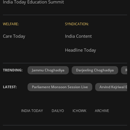
India Today Education Summit
WELFARE:
SYNDICATION:
Care Today
India Content
Headline Today
TRENDING:
Jammu Choghadiya
Darjeeling Choghadiya
Ra
LATEST:
Parliament Monsoon Session Live
Arvind Kejriwal E2
INDIA TODAY
DAILYO
ICHOWK
ARCHIVE