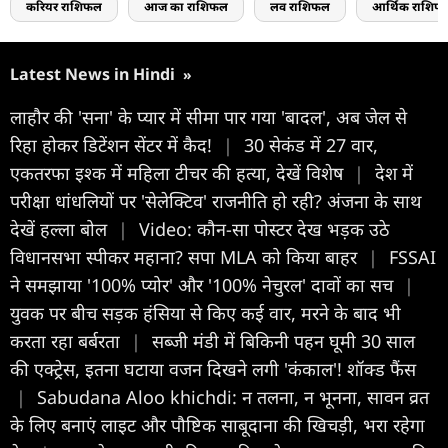
करियर राशिफल
आज का राशिफल
लव राशिफल
आर्थिक राशिफ
Latest News in Hindi
»
लाहौर की 'सना' के प्यार में सीमा पार गया 'बादल', अब जेल से
रिहा होकर डिटेंशन सेंटर में कैद!
|
30 सेकंड में 27 वार,
एकतरफा इश्क में महिला टीचर की हत्या, देखें विशेष
|
देश में
परीक्षा धांधलियों पर 'सेलेक्टिव' राजनीति हो रही? अंजना के साथ
देखें हल्ला बोल
|
Video: कौन-सा पोस्टर देख भड़क उठे
विधानसभा स्पीकर महाना? सपा MLA को किया बाहर
|
FSSAI
ने समझाया '100% प्योर' और '100% नेचुरल' दावों का सच
|
युवक पर बीच सड़क हंसिया से किए कई वार, मरने के बाद भी
करता रहा बर्बरता
|
सब्जी मंडी में बिकिनी पहन घूमी 30 साल
की एक्ट्रेस, इतना घटाया वजन दिखने लगी 'कंकाल'! शॉक्ड फैंस
|
Sabudana Aloo khichdi: न तलना, न भूनना, सावन व्रत
के लिए बनाएं लाइट और पौष्टिक साबूदाना की खिचड़ी, भरा रहेगा