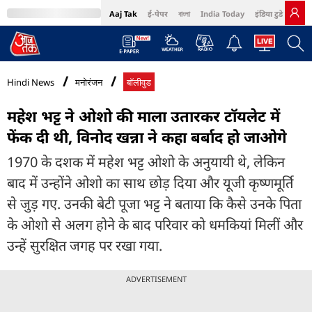
Aaj Tak
ई-पेपर
বাংলা
India Today
इंडिया टुडे हिंदी
MumbaiTak
BT Bazaar
Cosmopolitan
Harper's Bazaar
Northeast
Bri
Hindi News
मनोरंजन
बॉलीवुड
महेश भट्ट ने ओशो की माला उतारकर टॉयलेट में
फेंक दी थी, विनोद खन्ना ने कहा बर्बाद हो जाओगे
1970 के दशक में महेश भट्ट ओशो के अनुयायी थे, लेकिन
बाद में उन्होंने ओशो का साथ छोड़ दिया और यूजी कृष्णमूर्ति
से जुड़ गए. उनकी बेटी पूजा भट्ट ने बताया कि कैसे उनके पिता
के ओशो से अलग होने के बाद परिवार को धमकियां मिलीं और
उन्हें सुरक्षित जगह पर रखा गया.
ADVERTISEMENT