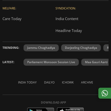
WELFARE:
SYNDICATION:
Care Today
India Content
Headline Today
TRENDING:
Jammu Choghadiya
Darjeeling Choghadiya
Ra
LATEST:
Parliament Monsoon Session Live
Maa Gauri Aarti
INDIA TODAY
DAILYO
ICHOWK
ARCHIVE
DOWNLOAD APP