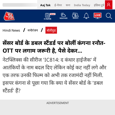
Aaj Tak
ई-पेपर
বাংলা
India Today
इंडिया टुडे हिंदी
MumbaiTak
BT Bazaar
Cosmopolitan
Harper's Bazaar
Northeast
Bri
Hindi News
मनोरंजन
बॉलीवुड
सेंसर बोर्ड के डबल स्टैंडर्ड पर बोलीं कंगना रनौत-
OTT पर लगाम जरूरी है, पैसे देकर...
नेटफ्लिक्स की सीरीज 'IC814: द कंधार हाईजैक' में
आतंकियों के नाम बदल दिए लेकिन कोई कट नहीं लगे और
एक तरफ उनकी फिल्म को अभी तक रजामंदी नहीं मिली.
इसपर कंगना से पूछा गया कि क्या ये सेंसर बोर्ड के 'डबल
स्टैंडर्ड' हैं?
ADVERTISEMENT