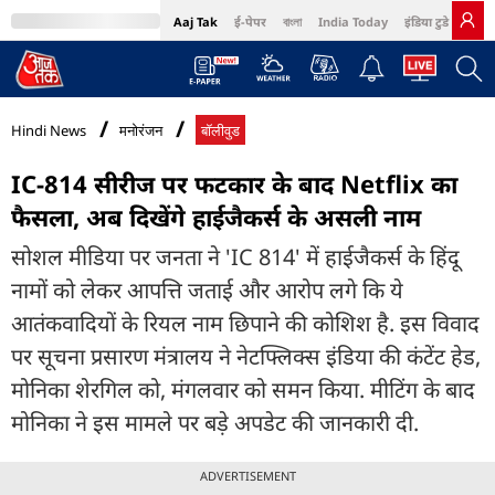
Aaj Tak
ई-पेपर
বাংলা
India Today
इंडिया टुडे हिंदी
MumbaiTak
BT Bazaar
Cosmopolitan
Harper's Bazaar
Northeast
Bri
Hindi News
मनोरंजन
बॉलीवुड
IC-814 सीरीज पर फटकार के बाद Netflix का
फैसला, अब दिखेंगे हाईजैकर्स के असली नाम
सोशल मीडिया पर जनता ने 'IC 814' में हाईजैकर्स के हिंदू
नामों को लेकर आपत्ति जताई और आरोप लगे कि ये
आतंकवादियों के रियल नाम छिपाने की कोशिश है. इस विवाद
पर सूचना प्रसारण मंत्रालय ने नेटफ्लिक्स इंडिया की कंटेंट हेड,
मोनिका शेरगिल को, मंगलवार को समन किया. मीटिंग के बाद
मोनिका ने इस मामले पर बड़े अपडेट की जानकारी दी.
ADVERTISEMENT