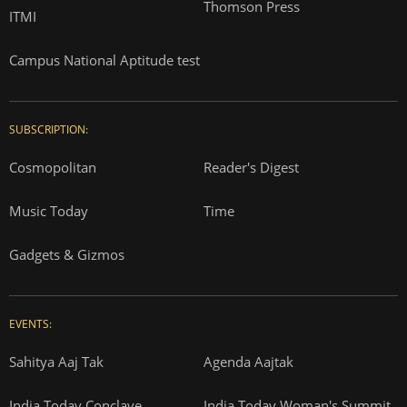
Thomson Press
ITMI
Campus National Aptitude test
SUBSCRIPTION:
Cosmopolitan
Reader's Digest
Music Today
Time
Gadgets & Gizmos
EVENTS:
Sahitya Aaj Tak
Agenda Aajtak
India Today Conclave
India Today Woman's Summit