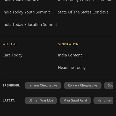
India Today Youth Summit
State Of The States Conclave
India Today Education Summit
WELFARE:
SYNDICATION:
Care Today
India Content
Headline Today
TRENDING:
Jammu Choghadiya
Kolkata Choghadiya
Sout
LATEST:
US Iran War Live
Maa Gauri Aarti
Hanuman Ch