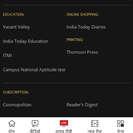
About us
Contact us
Advertise with us
Complaint Redressal
Investors
Rate Card
Privacy Policy
Terms and Conditions
Correction Policy
Press Releases
T&Cs for AajTak HD Contest
EDUCATION:
ONLINE SHOPPING:
ADVERTISEMENT
होम
वीडियो
लाइव टीवी
न्यूज़ रील
मेन्यू