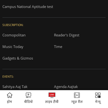
Privacy Policy
Terms and Conditions
Correction Policy
Press Releases
T&Cs for AajTak HD Contest
EDUCATION:
ONLINE SHOPPING:
Vasant Valley
India Today Diaries
PRINTING:
India Today Education
Thomson Press
ITMI
Campus National Aptitude test
ADVERTISEMENT
होम
वीडियो
लाइव टीवी
न्यूज़ रील
मेन्यू