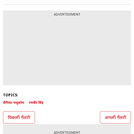
9/9
शादी के 6 साल बाद 2024 में दीपिका और रणवीर ने अपनी बेटी
दुआ का वेलकम किया. अब दीपिका दूसरे बच्चे के स्वागत की
तैयारी कर रही हैं.
Photo: Instagram @deepikapadukone
ADVERTISEMENT