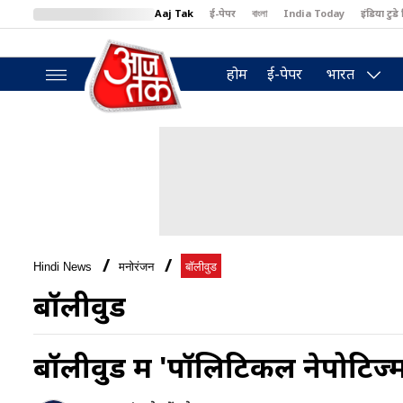
Aaj Tak
ई-पेपर
বাংলা
India Today
इंडिया टुडे 
MumbaiTak
BT Bazaar
Cosmopolitan
Harper's Bazaar
North
होम
ई-पेपर
भारत
Hindi News
मनोरंजन
बॉलीवुड
बॉलीवुड
बॉलीवुड में 'पॉलिटिकल नेपोटिज्म'