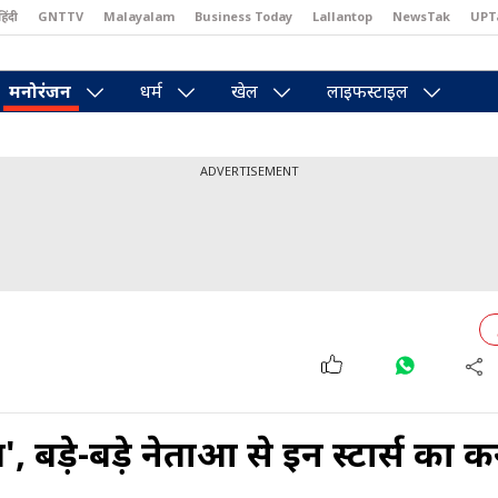
हिंदी
GNTTV
Malayalam
Business Today
Lallantop
NewsTak
UPT
east
Brides Today
Reader’s Digest
Astro Tak
Pakwan Gali
मनोरंजन
धर्म
खेल
लाइफस्टाइल
ADVERTISEMENT
, बड़े-बड़े नेताओं से इन स्टार्स का 