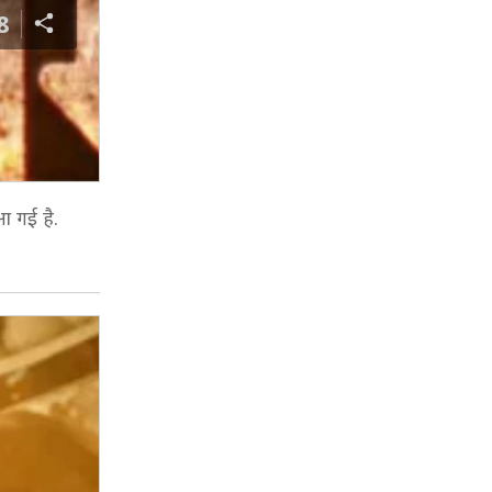
8
आ गई है.