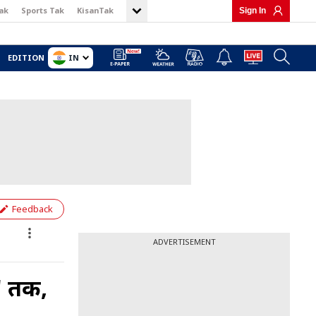
ak
Sports Tak
KisanTak
Sign In
IN
EDITION
Feedback
ADVERTISEMENT
' तक,