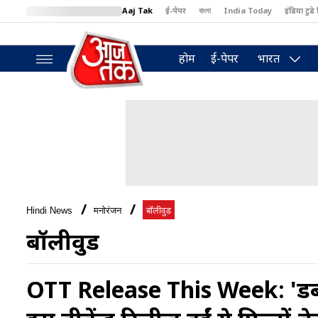
Aaj Tak
ई-पेपर
বাংলা
India Today
इंडिया टुडे 
MumbaiTak
BT Bazaar
Cosmopolitan
Harper's Bazaar
North
होम
ई-पेपर
भारत
Hindi News
मनोरंजन
बॉलीवुड
बॉलीवुड
OTT Release This Week: 'डब्बा 