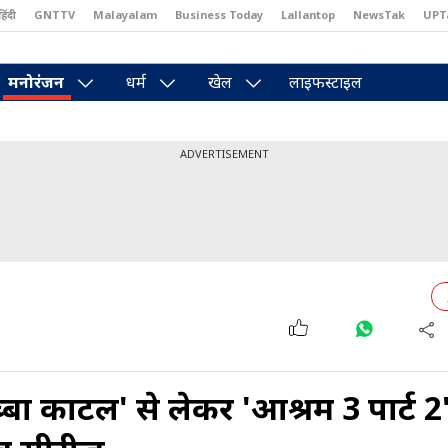
हिंदी
GNTTV
Malayalam
Business Today
Lallantop
NewsTak
UPT
east
Brides Today
Reader’s Digest
Astro Tak
Pakwan Gali
मनोरंजन
धर्म
खेल
लाइफस्टाइल
ADVERTISEMENT
कार्टेल' से लेकर 'आश्रम 3 पार्ट 2