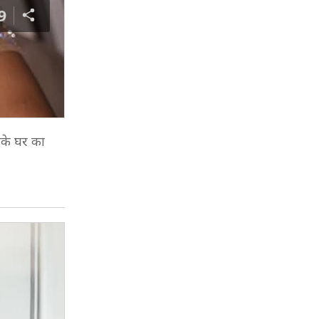
9
नके घर का