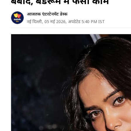
बर्बाद, बेडरूम में फंसा काम
आजतक एंटरटेनमेंट डेस्क
नई दिल्ली,
05 मई 2026,
अपडेटेड 5:40 PM IST