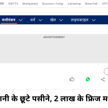
हिंदी
GNTTV
Malayalam
Business Today
Lallantop
NewsTak
UPT
east
Brides Today
Reader’s Digest
Astro Tak
Pakwan Gali
मनोरंजन
धर्म
खेल
लाइफस्टाइल
ADVERTISEMENT
के छूटे पसीने, 2 लाख के फ्रि‍ज में 