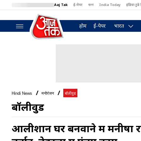
Aaj Tak
ई-पेपर
বাংলা
India Today
इंडिया टुडे 
MumbaiTak
BT Bazaar
Cosmopolitan
Harper's Bazaar
North
होम
ई-पेपर
भारत
Hindi News
मनोरंजन
बॉलीवुड
बॉलीवुड
आलीशान घर बनवाने में मनीषा रानी 