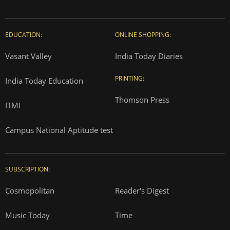
About us
Contact us
Advertise with us
Complaint Redressal
Investors
Rate Card
Privacy Policy
Terms and Conditions
Correction Policy
Press Releases
T&Cs for AajTak HD Contest
EDUCATION:
ONLINE SHOPPING: