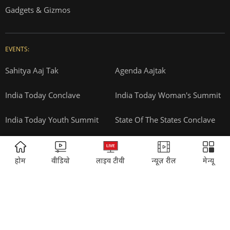
Vasant Valley
India Today Diaries
PRINTING:
India Today Education
Thomson Press
ITMI
Campus National Aptitude test
SUBSCRIPTION:
ADVERTISEMENT
Cosmopolitan
Reader's Digest
होम
वीडियो
लाइव टीवी
न्यूज़ रील
मेन्यू
Music Today
Time
Gadgets & Gizmos