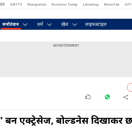
हिंदी
GNTTV
Malayalam
Business Today
Lallantop
NewsTak
UPT
east
Brides Today
Reader’s Digest
Astro Tak
मनोरंजन
धर्म
खेल
लाइफस्टाइल
ADVERTISEMENT
नीं एक्ट्रेसेज, बोल्डनेस दिखाकर छा