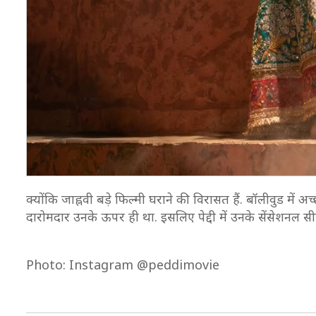
क्योंकि जाह्नवी बड़े फिल्मी घराने की विरासत हैं. बॉलीवुड में 
दारोमदार उनके ऊपर ही था. इसलिए पेद्दी में उनके सेंसेशनल सीन्
Photo: Instagram @peddimovie