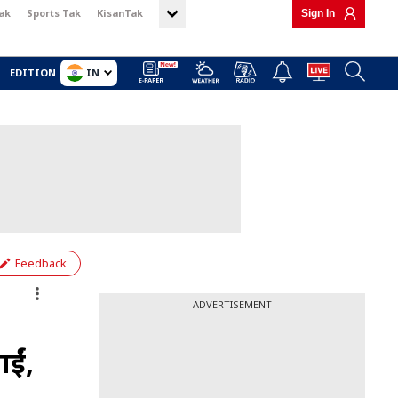
ak
Sports Tak
KisanTak
Sign In
IN
EDITION
Feedback
ADVERTISEMENT
ईं,