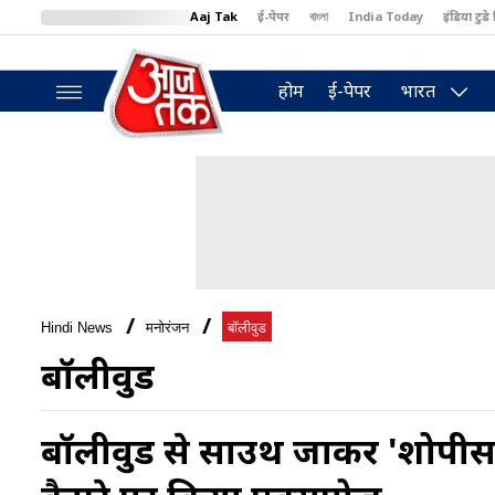
Aaj Tak
ई-पेपर
বাংলা
India Today
इंडिया टुडे 
MumbaiTak
BT Bazaar
Cosmopolitan
Harper's Bazaar
North
होम
ई-पेपर
भारत
Hindi News
मनोरंजन
बॉलीवुड
बॉलीवुड
बॉलीवुड से साउथ जाकर 'शोपीस' ब