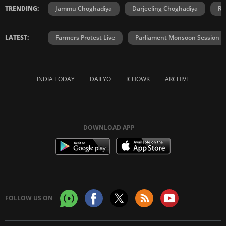
TRENDING:
Jammu Choghadiya
Darjeeling Choghadiya
Ra
LATEST:
Farmers Protest Live
Parliament Monsoon Session
INDIA TODAY
DAILYO
ICHOWK
ARCHIVE
DOWNLOAD APP
FOLLOW US ON