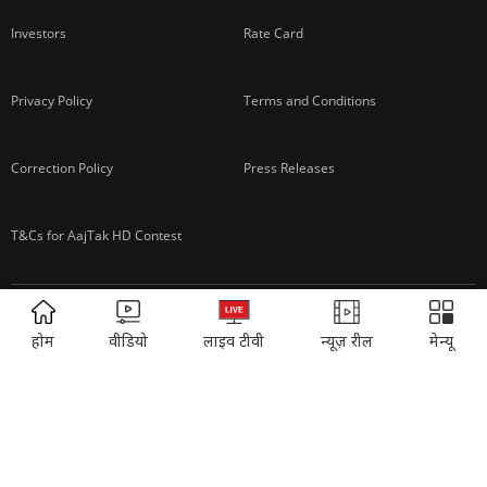
Investors
Rate Card
Privacy Policy
Terms and Conditions
Correction Policy
Press Releases
T&Cs for AajTak HD Contest
EDUCATION:
ONLINE SHOPPING:
ADVERTISEMENT
होम
वीडियो
लाइव टीवी
न्यूज़ रील
मेन्यू
Vasant Valley
India Today Diaries
PRINTING:
India Today Education
Thomson Press
ITMI