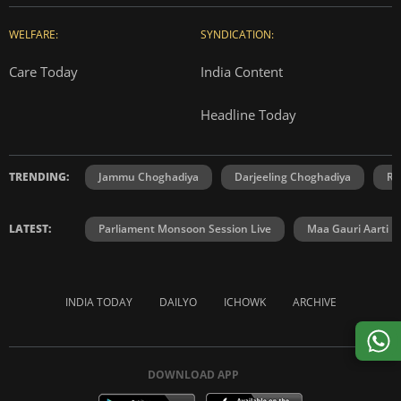
WELFARE:
SYNDICATION:
Care Today
India Content
Headline Today
TRENDING:
Jammu Choghadiya
Darjeeling Choghadiya
Ra
LATEST:
Parliament Monsoon Session Live
Maa Gauri Aarti
INDIA TODAY
DAILYO
ICHOWK
ARCHIVE
DOWNLOAD APP