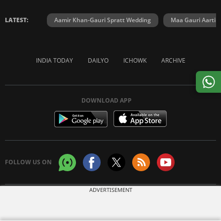
LATEST:
Aamir Khan-Gauri Spratt Wedding
Maa Gauri Aarti
INDIA TODAY
DAILYO
ICHOWK
ARCHIVE
DOWNLOAD APP
FOLLOW US ON
ADVERTISEMENT
Copyright © 2026 Living Media India Limited. For reprint rights:
Syndications
Today