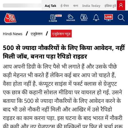
Aaj Tak
ई-पेपर
বাংলা
India Today
इंडिया टुडे हिंदी
MumbaiTak
BT Bazaar
Cosmopolitan
Harper's Bazaar
Northeast
Bri
Hindi News
एजुकेशन
एजुकेशन न्यूज़
500 से ज्यादा नौकरियों के लिए किया आवेदन, नहीं
मिली जॉब, बनना पड़ा रैपिडो राइडर
आप अपनी डिग्री के लिए पैसे भी लगाते हैं और उसके पीछे
कड़ी मेहनत भी करते हैं लेकिन कई बार आप जो चाहते हैं,
वैसा होता नहीं है. कंप्यूटर साइंस में फर्स्ट क्लास से ग्रेजुएट
एक छात्र की कहानी सोशल मीडिया पर वायरल हो गई. उसने
बताया कि 500 से ज्यादा नौकरियों के लिए आवेदन करने के
बाद भी उसे नौकरी नहीं मिली और आखिर में उसे रैपिडो
राइडर का काम करना पड़ा. इस घटना के बाद भारत में नौकरी
की कमी और नए ग्रेजुएट्स की मुश्किलों पर फिर से चर्चा शुरू