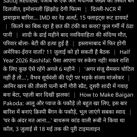
Satluj Review: पंजाब के एक और भयानक जख्म की तस्वीर बने
दिलजीत, इमोशनली झिंझोड़ देगी फिल्म
|
दिल्ली-NCR में
झमाझम बारिश... IMD का रेड अलर्ट, 15 फ्लाइट्स रूट डायवर्ट
|
कितने का बिक रहा है छत की टंकी का कवर? फुल गर्मी में ठंडा
पानी
|
शादी के ढाई महीने बाद नवविवाहिता की संदिग्ध मौत,
परिवार बोला- बेटी की हत्या हुई है
|
इस्लामाबाद में फिर होगी
अमेरिका-ईरान वार्ता? 11 जुलाई को हो सकती है बैठक
|
Half
Year 2026 Rashifal: पैसा आएगा पर रुकेगा नहीं! मकर राशि
के लिए कुछ ऐसे रहेंगे अगले 6 महीने
|
'अगर संजू सैमसन चोटिल
नहीं हैं तो...', वैभव सूर्यवंशी की एंट्री पर भड़के संजय मांजरेकर
|
आमिर खान की तीसरी पत्नी बनीं गौरी स्प्रैट, दूसरी शादी में गवाह
बना बेटा, पहली बार दिखी झलक!
|
How to Make Baigan
Pakoda: आलू और प्याज के पकौड़े तो बहुत खा लिए, इस बार
बारिश में बनाएं क्रिस्पी बैंगन के पकौड़े, भूल जाएंगे सबका स्वाद
|
'घर के अंदर मत आना...' बाथरूम कांड वाली रूबी ने किया था
कॉल, 3 जुलाई से 18 मई तक की पूरी टाइमलाइन