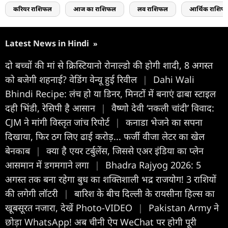
करियर राशिफल
आज का राशिफल
लव राशिफल
आर्थिक राशिफ
Latest News in Hindi
»
दो बच्चों की मां से क्रिस्ट‍ियानो रोनाल्डो की होगी शादी, 8 अगस्त
को बजेगी शहनाई? वेडिंग वेन्यू हुई र‍िवील
|
Dahi Wali
Bhindi Recipe: लंच हो या डिनर, मिनटों में बनाएं ढाबा स्टाइल
दही भिंडी, रेसिपी है आसान
|
वैष्णो देवी ‘नकली चांदी’ विवाद:
CJM ने मांगी विस्तृत जांच रिपोर्ट
|
कनाडा भेजने का सपना
दिखाया, फिर ठग लिए ढाई करोड़... फर्जी वीजा लेटर का खेल
बेनकाब
|
क्या है एयर टर्बुलेंस, जिससे एअर इंडिया का प्लेन
आसमान में डगमगाने लगा
|
Bhadra Rajyog 2026: 5
अगस्त तक बना रहेगा बुध का शक्तिशाली भद्र राजयोग! 3 राशियों
की लगेगी लॉटरी
|
बारिश के बीच दिल्ली के रायसीना हिल्स का
खूबसूरत नजारा, देखें Photo-VIDEO
|
Pakistan Army ने
छोड़ा WhatsApp! अब चीनी ऐप WeChat पर होगी पूरी