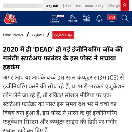
Aaj Tak
ई-पेपर
বাংলা
India Today
इंडिया टुडे हिंदी
MumbaiTak
BT Bazaar
Cosmopolitan
Harper's Bazaar
Northeast
Bri
Hindi News
एजुकेशन
एजुकेशन न्यूज़
2020 में ही 'DEAD' हो गई इंजीनियरिंग जॉब की
गारंटी! स्टार्टअप फाउंडर के इस पोस्ट ने मचाया
हड़कंप
अगर आप या आपके बच्चे इस साल कंप्यूटर साइंस (CS) से
इंजीनियरिंग करने की सोच रहे हैं, या भारी-भरकम एजुकेशन
लोन लेने जा रहे हैं, तो रुकिए! सोशल मीडिया पर एक
स्टार्टअप फाउंडर का पोस्ट इस समय देश भर में चर्चा का
विषय बना हुआ है. इस पोस्ट ने भारत के पूरे इंजीनियरिंग
एजुकेशन सिस्टम और कंप्यूटर साइंस की डिग्री पर गंभीर
सवाल खड़े कर दिए हैं.