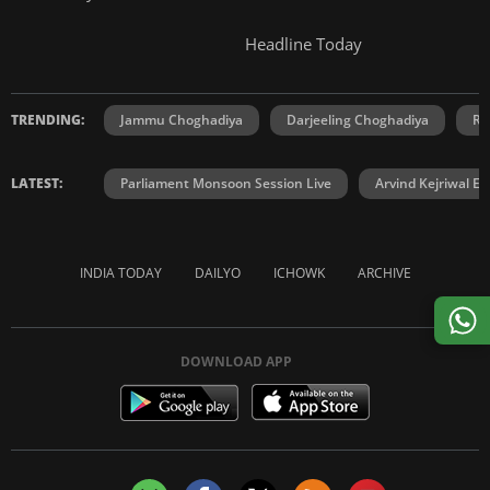
Headline Today
TRENDING:
Jammu Choghadiya
Darjeeling Choghadiya
Ra
LATEST:
Parliament Monsoon Session Live
Arvind Kejriwal E2
INDIA TODAY
DAILYO
ICHOWK
ARCHIVE
DOWNLOAD APP