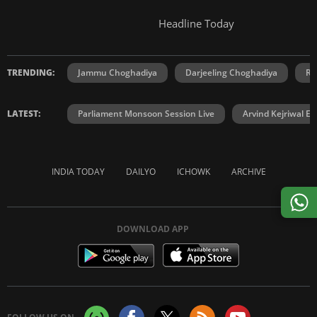
Headline Today
TRENDING:
Jammu Choghadiya
Darjeeling Choghadiya
Ra
LATEST:
Parliament Monsoon Session Live
Arvind Kejriwal E2
INDIA TODAY
DAILYO
ICHOWK
ARCHIVE
DOWNLOAD APP