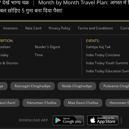
देखें भाग्य चक्र
|
Month by Month Travel Plan: अगस्त में खिलत
डबल छोड़‍िए 5 गुना बना दिया पैसा!
Investors
Rate Card
Privacy Policy
Terms and Conditions
Corre
IPTION:
EVENTS:
olitan
Reader's Digest
Sahitya Aaj Tak
Today
Time
India Today Conclave
s & Gizmos
India Today Youth Summit
India Today Education Su
ya
Ratnagiri Choghadiya
Noida Choghadiya
Pulwama Chog
uri Aarti
Hanuman Chalisa
Maa Gauri Chalisa
Hanuman C
DOWNLOAD APP