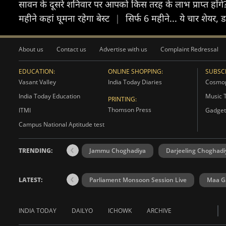
सावन के दूसरे शनिवार पर आपको किस तरह के लाभ प्राप्त होंगे? 
महीने कहां घूमना रहेगा बेस्ट
|
सिर्फ 6 महीने... ये चार शेयर, 
About us
Contact us
Advertise with us
Complaint Redressal
EDUCATION:
ONLINE SHOPPING:
SUBSCR
Vasant Valley
India Today Diaries
Cosmop
India Today Education
Music 
PRINTING:
Thomson Press
ITMI
Gadget
Campus National Aptitude test
TRENDING:
Jammu Choghadiya
Darjeeling Choghadi
LATEST:
Parliament Monsoon Session Live
Maa Ga
INDIA TODAY
DAILYO
ICHOWK
ARCHIVE