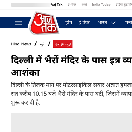
Aaj Tak
ई-पेपर
বাংলা
India Today
इंडिया टुडे हिं
MumbaiTak
BT Bazaar
Cosmopolitan
Harper's Bazaar
Northea
होम
ई-पेपर
भारत
मनो
Hindi News
जुर्म
क्राइम न्यूज़
दिल्ली में भैरों मंदिर के पास इत्
आशंका
दिल्ली के तिलक मार्ग पर मोटरसाइकिल सवार अज्ञात हमलावर
रात करीब 10.15 बजे भैरों मंदिर के पास घटी, जिसमें व्याप
शुरू कर दी है.