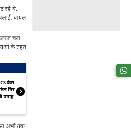
ट रहे थे.
ी चलाई. घायल
ा इलाज चल
ाराओं के तहत
CS केस: AIMIM पार्षद मतीन
पत्नी की लाश ठ
टेल गिरफ्तार, निदा खान को दी
चाहता था पति, दो
थी पनाह
पुलिस
ेकिन अभी तक