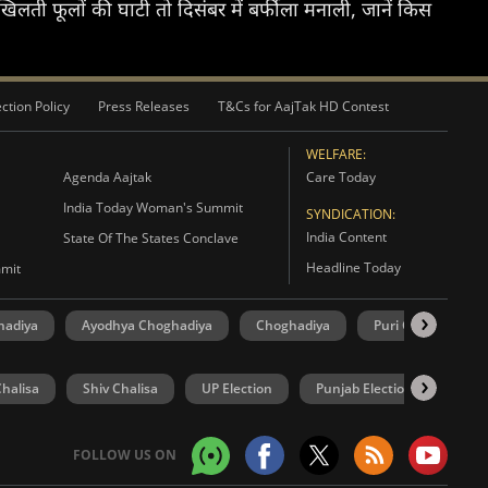
ी फूलों की घाटी तो दिसंबर में बर्फीला मनाली, जानें किस
ction Policy
Press Releases
T&Cs for AajTak HD Contest
WELFARE:
Agenda Aajtak
Care Today
India Today Woman's Summit
SYNDICATION:
India Content
State Of The States Conclave
Headline Today
mmit
hadiya
Ayodhya Choghadiya
Choghadiya
Puri Choghadiya
halisa
Shiv Chalisa
UP Election
Punjab Election
Goa 
FOLLOW US ON