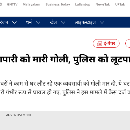
दी
GNTTV
Malayalam
Business Today
Lallantop
NewsTak
UPTak
st
Brides Today
Reader’s Digest
Astro Tak
Pakwan Gali
रंजन
धर्म
खेल
लाइफस्टाइल
र व्यापारी को मारी गोली, पुलिस को लूट
ों ने काम से घर लौट रहे एक व्यवसायी को गोली मार दी. ये घटन
ारी गंभीर रूप से घायल हो गए. पुलिस ने इस मामले में केस दर्ज 
ADVERTISEMENT