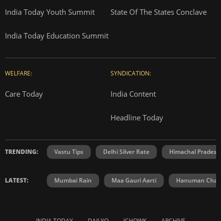
India Today Youth Summit
State Of The States Conclave
India Today Education Summit
WELFARE:
SYNDICATION:
Care Today
India Content
Headline Today
TRENDING:
Vastu Tips
Delhi Silver Rate
Himachal Prades
LATEST:
Mumbai Rain
Maa Gauri Aarti
Hanuman Chali
INDIA TODAY
DAILYO
ICHOWK
ARCHIVE