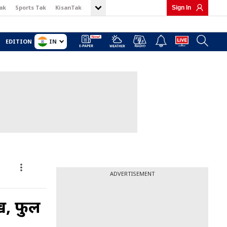
ak
Sports Tak
KisanTak
Sign In
IN
EDITION
ADVERTISEMENT
ख, फुल