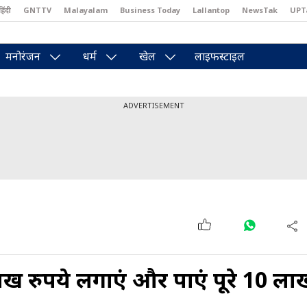
हिंदी
GNTTV
Malayalam
Business Today
Lallantop
NewsTak
UPT
east
Brides Today
Reader’s Digest
Astro Tak
Pakwan Gali
मनोरंजन
धर्म
खेल
लाइफस्टाइल
ADVERTISEMENT
लाख रुपये लगाएं और पाएं पूरे 10 ला