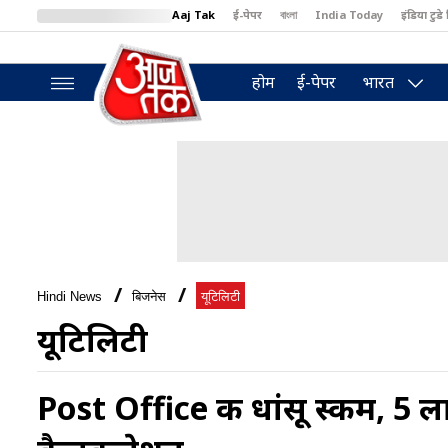
Aaj Tak
ई-पेपर
বাংলা
India Today
इंडिया टुडे 
MumbaiTak
BT Bazaar
Cosmopolitan
Harper's Bazaar
North
होम
ई-पेपर
भारत
Hindi News
बिजनेस
यूटिलिटी
यूटिलिटी
Post Office की धांसू स्कीम, 5 