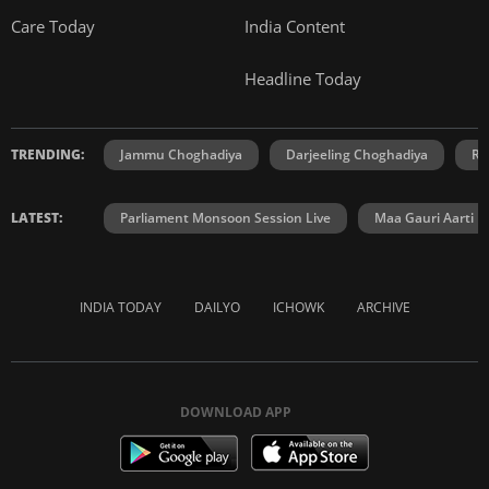
Care Today
India Content
Headline Today
TRENDING:
Jammu Choghadiya
Darjeeling Choghadiya
Ra
LATEST:
Parliament Monsoon Session Live
Maa Gauri Aarti
INDIA TODAY
DAILYO
ICHOWK
ARCHIVE
DOWNLOAD APP