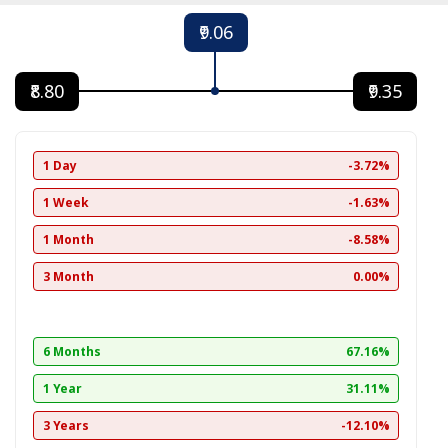
₹9.06
₹8.80
₹9.35
1 Day
-3.72%
1 Week
-1.63%
1 Month
-8.58%
3 Month
0.00%
6 Months
67.16%
1 Year
31.11%
3 Years
-12.10%