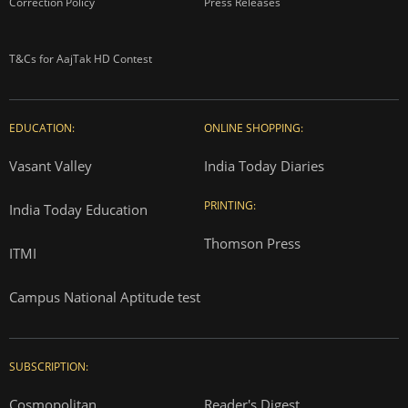
Correction Policy
Press Releases
T&Cs for AajTak HD Contest
EDUCATION:
ONLINE SHOPPING:
Vasant Valley
India Today Diaries
PRINTING:
India Today Education
Thomson Press
ITMI
Campus National Aptitude test
SUBSCRIPTION:
Cosmopolitan
Reader's Digest