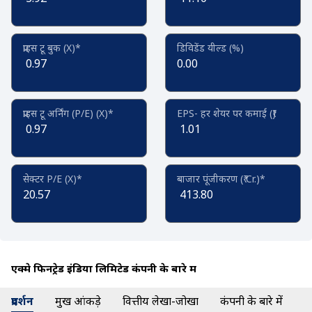
प्राइस टू बुक (X)*
डिविडेंड यील्ड (%)
0.97
0.00
प्राइस टू अर्निंग (P/E) (X)*
EPS- हर शेयर पर कमाई (₹)
0.97
1.01
सेक्टर P/E (X)*
बाजार पूंजीकरण (₹ Cr.)*
20.57
413.80
एक्मे फिनट्रेड इंडिया लिमिटेड कंपनी के बारे में
प्रदर्शन
प्रमुख आंकड़े
वित्तीय लेखा-जोखा
कंपनी के बारे में