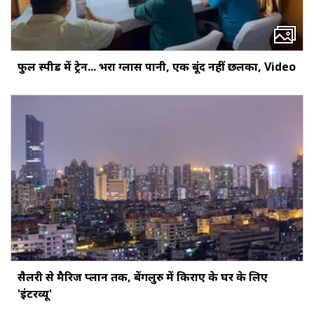
फुल स्पीड में ट्रेन... भरा ग्लास पानी, एक बूंद नहीं छलका, Video
सैलरी से मैरिज प्लान तक, बेंगलुरु में किराए के घर के लिए
'इंटरव्यू'