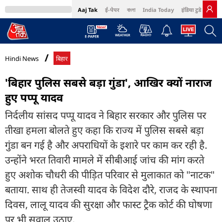
Aaj Tak
ई-पेपर
বাংলা
India Today
इंडिया टुडे हिंदी
MumbaiTak
BT Bazaar
Cosmopolitan
Harper's Bazaar
Northeast
Bri
Hindi News
बिहार
'बिहार पुलिस सबसे बड़ा गुंडा', आखिर क्यों नाराज
हुए पप्पू यादव
निर्दलीय सांसद पप्पू यादव ने बिहार सरकार और पुलिस पर
तीखा हमला बोलते हुए कहा कि राज्य में पुलिस सबसे बड़ा
गुंडा बन गई है और अपराधियों के इशारे पर काम कर रही है.
उन्होंने भरत तिवारी मामले में सीबीआई जांच की मांग करते
हुए अशोक चौधरी की पीड़ित परिवार से मुलाकात को "नाटक"
बताया. साथ ही तेजस्वी यादव के विदेश दौरे, राजद के स्थापना
दिवस, लालू यादव की सुरक्षा और फास्ट ट्रैक कोर्ट की घोषणा
पर भी सवाल उठाए.