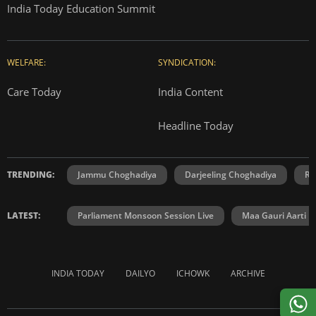
India Today Education Summit
WELFARE:
SYNDICATION:
Care Today
India Content
Headline Today
TRENDING:
Jammu Choghadiya
Darjeeling Choghadiya
Ra
LATEST:
Parliament Monsoon Session Live
Maa Gauri Aarti
INDIA TODAY
DAILYO
ICHOWK
ARCHIVE