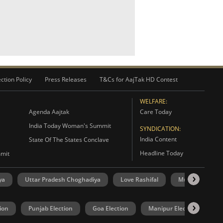
ction Policy
Press Releases
T&Cs for AajTak HD Contest
WELFARE:
Agenda Aajtak
Care Today
India Today Woman's Summit
SYNDICATION:
India Content
State Of The States Conclave
Headline Today
mmit
ya
Uttar Pradesh Choghadiya
Love Rashifal
Mumbai Silver 
ion
Punjab Election
Goa Election
Manipur Election
U