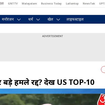
हिंदी
GNTTV
Malayalam
Business Today
Lallantop
NewsTak
UPT
east
Brides Today
Reader’s Digest
Astro Tak
Pakwan Gali
मनोरंजन
धर्म
खेल
लाइफस्टाइल
ADVERTISEMENT
 बड़े हमले रद्द? देखें US TOP-10