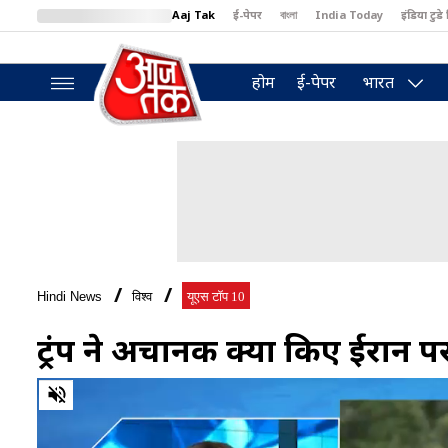
Aaj Tak
ई-पेपर
বাংলা
India Today
इंडिया टुडे 
MumbaiTak
BT Bazaar
Cosmopolitan
Harper's Bazaar
North
होम
ई-पेपर
भारत
Hindi News
विश्व
यूएस टॉप 10
ट्रंप ने अचानक क्यों किए ईरान पर
0
of
3
minutes,