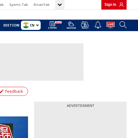
ak
Sports Tak
KisanTak
Sign In
IN
EDITION
Feedback
ADVERTISEMENT