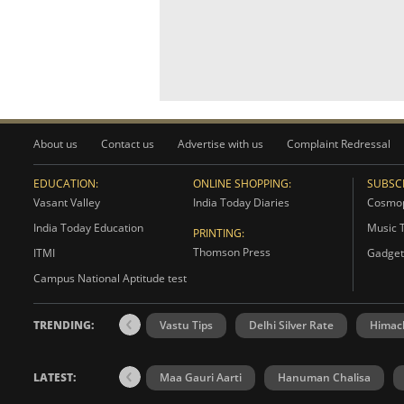
About us
Contact us
Advertise with us
Complaint Redressal
EDUCATION:
ONLINE SHOPPING:
SUBSCR
Vasant Valley
India Today Diaries
Cosmop
India Today Education
Music 
PRINTING:
Thomson Press
ITMI
Gadget
Campus National Aptitude test
TRENDING:
Vastu Tips
Delhi Silver Rate
Himac
LATEST:
Maa Gauri Aarti
Hanuman Chalisa