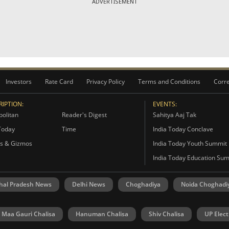
ADVERTISEMENT
Investors
Rate Card
Privacy Policy
Terms and Conditions
Corre
IPTION:
EVENTS:
olitan
Reader's Digest
Sahitya Aaj Tak
Today
Time
India Today Conclave
s & Gizmos
India Today Youth Summit
India Today Education Su
hal Pradesh News
Delhi News
Choghadiya
Noida Choghadi
Maa Gauri Chalisa
Hanuman Chalisa
Shiv Chalisa
UP Elect