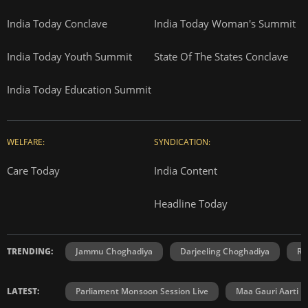
India Today Conclave
India Today Woman's Summit
India Today Youth Summit
State Of The States Conclave
India Today Education Summit
WELFARE:
SYNDICATION:
Care Today
India Content
Headline Today
TRENDING:
Jammu Choghadiya
Darjeeling Choghadiya
Ra
LATEST:
Parliament Monsoon Session Live
Maa Gauri Aarti