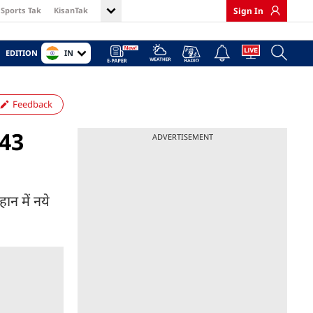
Sports Tak
KisanTak
Sign In
IN
EDITION
Feedback
143
ADVERTISEMENT
ान में नये