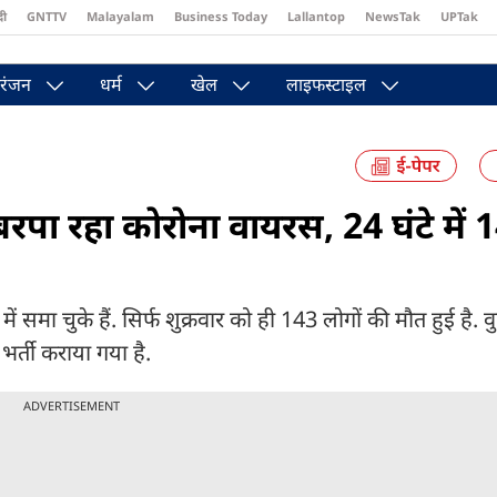
दी
GNTTV
Malayalam
Business Today
Lallantop
NewsTak
UPTak
st
Brides Today
Reader’s Digest
Astro Tak
Pakwan Gali
रंजन
धर्म
खेल
लाइफस्टाइल
पा रहा कोरोना वायरस, 24 घंटे में 
ा चुके हैं. सिर्फ शुक्रवार को ही 143 लोगों की मौत हुई है. वुह
भर्ती कराया गया है.
ADVERTISEMENT