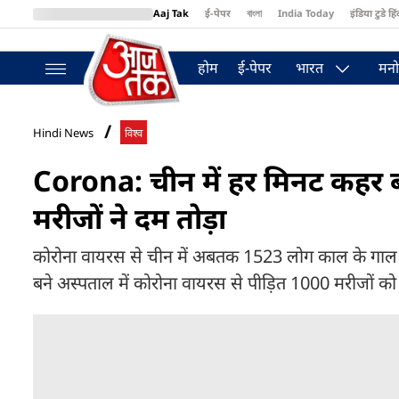
Aaj Tak
ई-पेपर
বাংলা
India Today
इंडिया टुडे हिं
MumbaiTak
BT Bazaar
Cosmopolitan
Harper's Bazaar
Northea
होम
ई-पेपर
भारत
मनो
Hindi News
विश्व
Corona: चीन में हर मिनट कहर बर
मरीजों ने दम तोड़ा
कोरोना वायरस से चीन में अबतक 1523 लोग काल के गाल में सम
बने अस्पताल में कोरोना वायरस से पीड़ित 1000 मरीजों को 