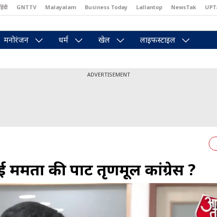
हिंदी
GNTTV
Malayalam
Business Today
Lallantop
NewsTak
UPT
east
Brides Today
Reader’s Digest
Astro Tak
Pakwan Gali
मनोरंजन
धर्म
खेल
लाइफस्टाइल
ADVERTISEMENT
ममता की पार्टी तृणमूल कांग्रेस ?