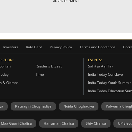
ADVERTISEMENT
Investors
Rate Card
Privacy Policy
Terms and Conditions
Corre
IPTION:
EVENTS:
olitan
Reader's Digest
Sahitya Aaj Tak
Today
Time
India Today Conclave
s & Gizmos
India Today Youth Summit
India Today Education Su
ya
Ratnagiri Choghadiya
Noida Choghadiya
Pulwama Chog
Maa Gauri Chalisa
Hanuman Chalisa
Shiv Chalisa
UP Elect