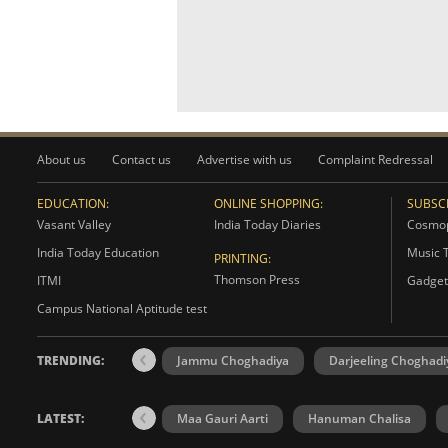
About us
Contact us
Advertise with us
Complaint Redressal
EDUCATION:
ONLINE SHOPPING:
SUBSCR
Vasant Valley
India Today Diaries
Cosmop
India Today Education
Music 
PRINTING:
Thomson Press
ITMI
Gadget
Campus National Aptitude test
TRENDING:
Jammu Choghadiya
Darjeeling Choghadi
LATEST:
Maa Gauri Aarti
Hanuman Chalisa