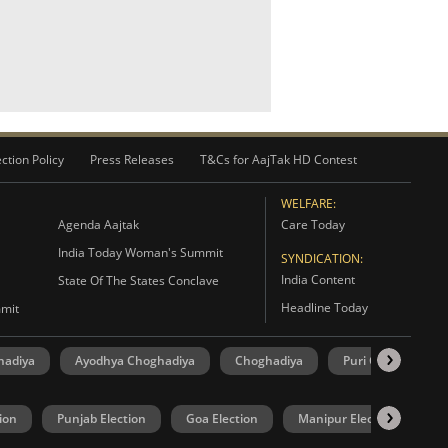
ction Policy
Press Releases
T&Cs for AajTak HD Contest
WELFARE:
Agenda Aajtak
Care Today
India Today Woman's Summit
SYNDICATION:
India Content
State Of The States Conclave
Headline Today
mmit
hadiya
Ayodhya Choghadiya
Choghadiya
Puri Choghadiya
ion
Punjab Election
Goa Election
Manipur Election
U