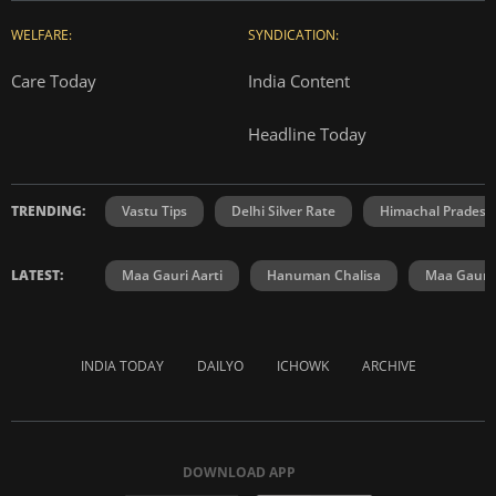
WELFARE:
SYNDICATION:
Care Today
India Content
Headline Today
TRENDING:
Vastu Tips
Delhi Silver Rate
Himachal Prades
LATEST:
Maa Gauri Aarti
Hanuman Chalisa
Maa Gauri 
INDIA TODAY
DAILYO
ICHOWK
ARCHIVE
DOWNLOAD APP