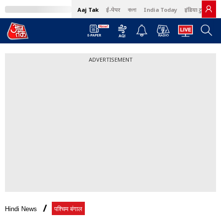
Aaj Tak
ई-पेपर
বাংলা
India Today
इंडिया टुडे हिंदी
ADVERTISEMENT
Hindi News
पश्चिम बंगाल