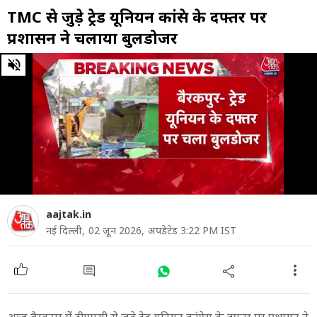
TMC से जुड़े ट्रेड यूनियन कांग्रेस के दफ्तर पर
प्रशासन ने चलाया बुलडोजर
0
of
35
seconds
aajtak.in
नई दिल्ली,
02 जून 2026,
अपडेटेड 3:22 PM IST