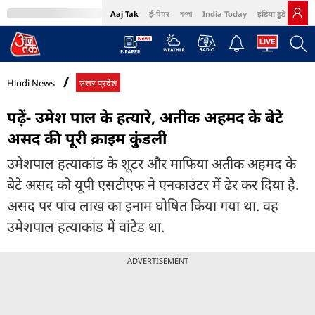
Aaj Tak
ई-पेपर
বাংলা
India Today
इंडिया टुडे हिंदी
MumbaiTak
BT Bazaar
Cosmopolitan
Harper's Bazaar
Northeast
Bri
Hindi News
उत्तर प्रदेश
पढ़ें- उमेश पाल के हत्यारे, अतीक अहमद के बेटे
असद की पूरी क्राइम कुंडली
उमेशपाल हत्याकांड के शूटर और माफिया अतीक अहमद के
बेटे असद को यूपी एसटीएफ ने एनकाउंटर में ढेर कर दिया है.
असद पर पांच लाख का इनाम घोषित किया गया था. वह
उमेशपाल हत्याकांड में वांटेड था.
ADVERTISEMENT