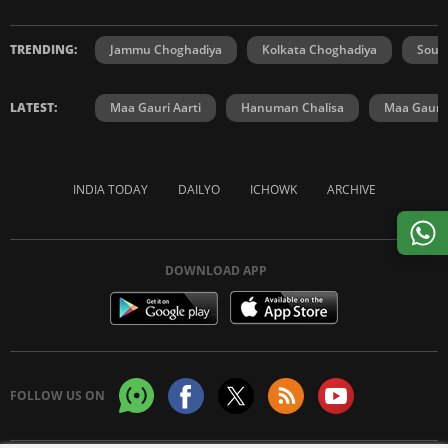
TRENDING:
Jammu Choghadiya
Kolkata Choghadiya
Sout
LATEST:
Maa Gauri Aarti
Hanuman Chalisa
Maa Gauri 
INDIA TODAY
DAILYO
ICHOWK
ARCHIVE
DOWNLOAD APP
FOLLOW US ON