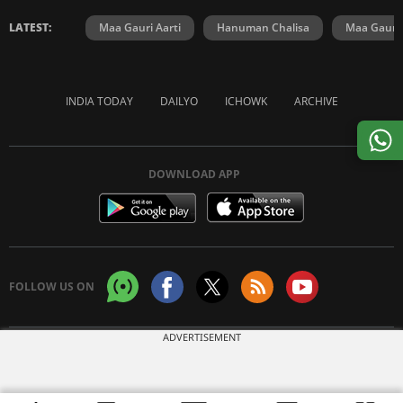
LATEST:
Maa Gauri Aarti
Hanuman Chalisa
Maa Gauri 
INDIA TODAY
DAILYO
ICHOWK
ARCHIVE
DOWNLOAD APP
FOLLOW US ON
ADVERTISEMENT
Copyright © 2026 Living Media India Limited. For reprint rights:
Syndications
Today