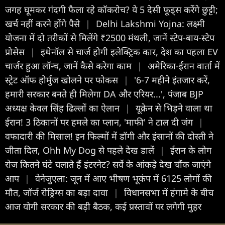
जगह घूमकर गंदगी फैला रहे कॉकरोच? ये 5 देसी फूड्स करेंगे छुट्टी;
खर्च नहीं करने होंगे पैसे
|
Delhi Lakshmi Yojna: लक्ष्मी
योजना में दो तरीकों से मिलेंगे ₹2500 मंथली, जानें स्टेप-बाय-स्टेप
प्रोसेस
|
इथेनॉल से चार्ज होगी इलेक्ट्रिक कार, देश का पहला EV
चार्जर हुआ लॉन्च, जानें कैसे करेगा काम
|
अमेरिका-ईरान वार्ता में
स्ट्रेट ऑफ होर्मुज खोलने पर फोकस
|
'6-7 महीने इंतजार करें,
हमारी सरकार बनते ही मिलेगा DA और एरियर...', पंजाब BJP
अध्यक्ष केवल सिंह ढिल्लों का ऐलान
|
यूक्रेन से भिड़ने वाला था
ईरान! 3 ठिकानों पर हमले का प्लान, 'माफी' ने टाल दी जंग
|
वफादारी की मिसाल! इन फिल्मों में डॉगी और इंसानों की दोस्ती ने
जीता दिल, Ohh My Dog से पहले देख डालें
|
ईरान के लोग
रोज कितने घंटे चलाते हैं इंटरनेट? सर्वे के आंकड़े देख चौंक जाएंगे
आप
|
वेनेजुएला: जून में आए भीषण भूकंप में 6125 लोगों की
मौत, जॉर्ज रोड्रिग्स का बड़ा दावा
|
विधानसभा में हंगामे के बीच
आज योगी सरकार की बड़ी बैठक, कई प्रस्तावों पर लगेगी मुहर