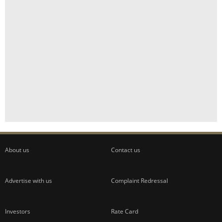
About us
Contact us
Advertise with us
Complaint Redressal
Investors
Rate Card