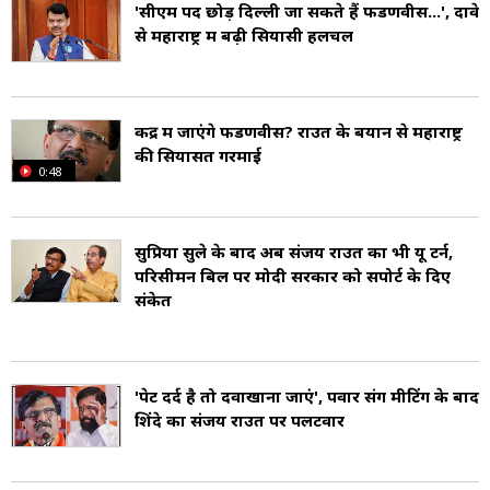
'सीएम पद छोड़ दिल्ली जा सकते हैं फडणवीस...', दावे
सर्च ऑपरेशन किया, जिसमें ईडी को राउत के घर से 11.5
से महाराष्ट्र में बढ़ी सियासी हलचल
लाख रुपए मिले (ED Arrested Sanjay Raut). इस
मामले में अप्रैल में ED ने राउत की पत्नी वर्षा राउत और
केंद्र में जाएंगे फडणवीस? राउत के बयान से महाराष्ट्र
उनके करीबियों की संपत्ति भी जब्त की थी (Patra
की सियासत गरमाई
0:48
Chawl Case Varsha Raut). 7 नवंबर 2022 को
संजय राउत को जमानत मिली (Patra Chawl Case
सुप्रिया सुले के बाद अब संजय राउत का भी यू टर्न,
Sanjay Raut Bail).
परिसीमन बिल पर मोदी सरकार को सपोर्ट के दिए
संकेत
संजय राउत अपने विवादित बयानों की वजह से हमेशा
चर्चा में रहते हैं. अप्रैल 2015 में, उन्होंने यह कहकर विवाद
'पेट दर्द है तो दवाखाना जाएं', पवार संग मीटिंग के बाद
खड़ा कर दिया कि मुसलमानों के वोटिंग अधिकारों को कुछ
शिंदे का संजय राउत पर पलटवार
वर्षों के लिए रद्द कर दिया जाना चाहिए ताकि यह
सुनिश्चित हो सके कि समुदाय का उपयोग वोट बैंक की