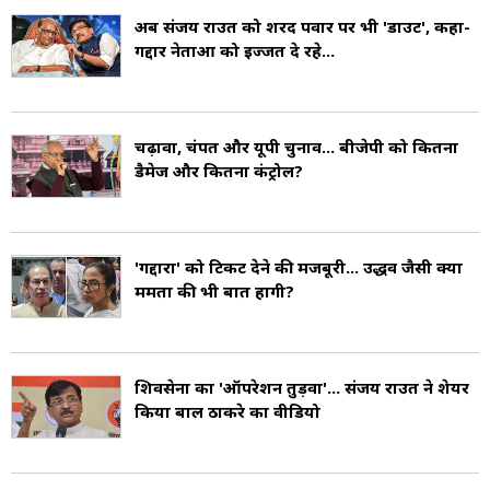
राजनीति के लिए नहीं किया जाता है (Sanjay Raut
अब संजय राउत को शरद पवार पर भी 'डाउट', कहा-
गद्दार नेताओं को इज्जत दे रहे...
Controversy).
संजय राउत का जन्म 15 नवंबर 1961 को अलीबाग,
चढ़ावा, चंपत और यूपी चुनाव... बीजेपी को कितना
महाराष्ट्र (Alibag, Maharashtra) में हुआ था
डैमेज और कितना कंट्रोल?
(Sanjay Raut Age). उनकी शिक्षा मुंबई विश्वविद्यालय
से हुई है (Sanjay Raut Education). उनकी शादी
'गद्दारों' को टिकट देने की मजबूरी... उद्धव जैसी क्या
1993 में वर्षा राउत से हुई और उनके दो बच्चे है (Sanjay
ममता की भी बातें होंगी?
Raut Wife and Children).
शिवसेना का 'ऑपरेशन तुड़वा'... संजय राउत ने शेयर
किया बाल ठाकरे का वीडियो