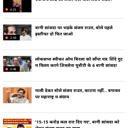
0:25
बागी सांसदों पर भड़के संजय राउत, बोले पहले
इस्तीफा दो फिर जाओ
2:44
लोकसभा स्पीकर ओम बिरला को सौंपा पत्र: शिंदे गुट
में विलय करेंगे शिवसेना यूबीटी के 6 बागी सांसद!
0:48
गाली देकर बोले संजय राउत, काटना नहीं... बगावत
पर महाराष्ट्र में संग्राम
'15-15 करोड़ कल रात द‍िए गए', बागी सांसदों को
लेकर संजय राउत का दावा