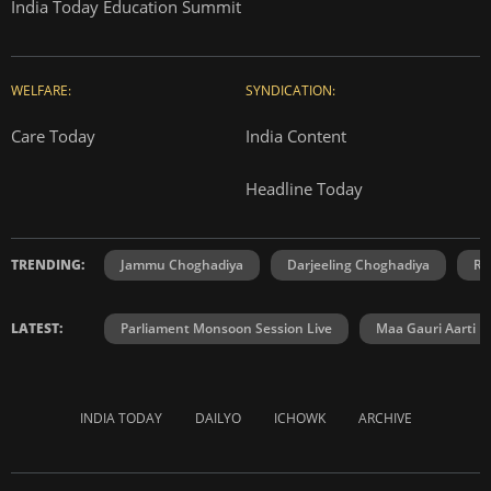
India Today Education Summit
WELFARE:
SYNDICATION:
Care Today
India Content
Headline Today
TRENDING:
Jammu Choghadiya
Darjeeling Choghadiya
Ra
LATEST:
Parliament Monsoon Session Live
Maa Gauri Aarti
INDIA TODAY
DAILYO
ICHOWK
ARCHIVE