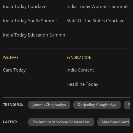
India Today Conclave
India Today Woman's Summit
India Today Youth Summit
State Of The States Conclave
India Today Education Summit
WELFARE:
SYNDICATION:
Care Today
India Content
Headline Today
TRENDING:
Jammu Choghadiya
Darjeeling Choghadiya
Ra
LATEST:
Parliament Monsoon Session Live
Maa Gauri Aarti