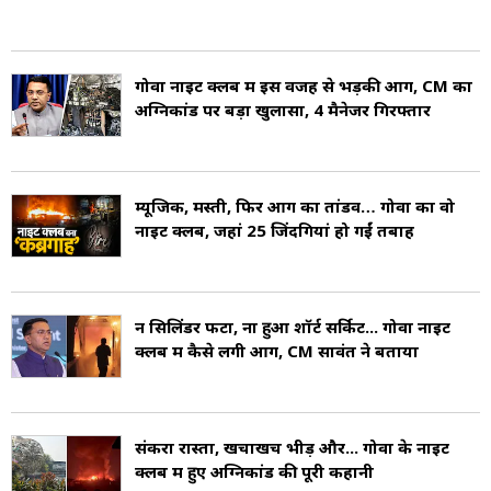
विधानसभा के लिए फिर से चुने गए. 22 मार्च 2017 को,
उन्हें गोवा विधान सभा के अध्यक्ष के रूप में चुना गया था.
गोवा नाइट क्लब में इस वजह से भड़की आग, CM का
अग्निकांड पर बड़ा खुलासा, 4 मैनेजर गिरफ्तार
मनोहर पर्रिकर के निधन के बाद गोवा के मुख्यमंत्री का पद
रिक्त हो गया और इस पद के लिए सावंत को चुना गया.
म्यूजिक, मस्ती, फिर आग का तांडव… गोवा का वो
उन्होंने 19 मार्च 2019 को गोवा के 13वें मुख्यमंत्री के रूप
नाइट क्लब, जहां 25 जिंदगियां हो गईं तबाह
में शपथ ली (Pramod Sawant Political Career).
सावंत जाति से मराठा हैं. उनकी शादी सुलक्षणा से हुई है,
न सिलिंडर फटा, ना हुआ शॉर्ट सर्किट... गोवा नाइट
जो बिचोलिम के श्री शांतादुर्गा हायर सेकेंडरी स्कूल में
क्लब में कैसे लगी आग, CM सावंत ने बताया
रसायन विज्ञान की शिक्षिका हैं (Pramod Sawant
Wife). वह भारतीय जनता पार्टी की नेता भी हैं और
संकरा रास्ता, खचाखच भीड़ और... गोवा के नाइट
वर्तमान में भाजपा महिला मोर्चा की गोवा इकाई की
क्लब में हुए अग्निकांड की पूरी कहानी