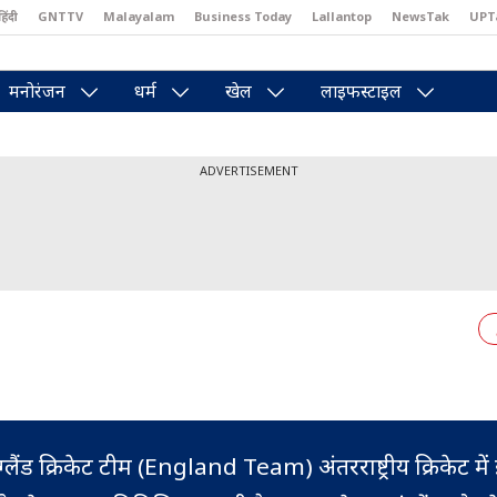
हिंदी
GNTTV
Malayalam
Business Today
Lallantop
NewsTak
UPT
east
Brides Today
Reader’s Digest
Astro Tak
Pakwan Gali
मनोरंजन
धर्म
खेल
लाइफस्टाइल
ADVERTISEMENT
ंग्लैंड क्रिकेट टीम (England Team) अंतरराष्ट्रीय क्रिकेट में इं