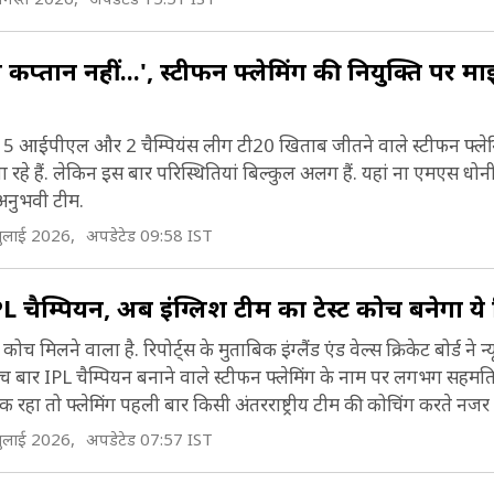
ैं और 324 हारे हैं.
सा कप्तान नहीं...', स्टीफन फ्लेमिंग की नियुक्ति पर
स्ट्रेलिया के खिलाफ टेस्ट सीरीज में, इंग्लैंड एशेज के लिए खे
ो सभी खेलों में सबसे फेमस ट्रॉफियों में से एक है.
कोच 5 आईपीएल और 2 चैम्पियंस लीग टी20 खिताब जीतने वाले स्टीफन फ्ले
े चार बार क्रिकेट विश्व कप के फाइनल में पहुंचे हैं (1979, 
रहे हैं. लेकिन इस बार परिस्थितियां बिल्कुल अलग हैं. यहां ना एमएस धोन
ी अनुभवी टीम.
992) और 2019 में अपना पहला मैच जीता था.
ुलाई 2026,
अपडेटेड 09:58 IST
ीन दो ICC चैंपियंस ट्रॉफी (2004 और 2013) में उपविजेता 
ही है.
 चैम्पियन, अब इंग्लिश टीम का टेस्ट कोच बनेगा ये 
ंग्लैंड टीम ने 190 T20I खेले हैं, जिनमें से 99 जीते हैं. उन्हों
ोच मिलने वाला है. रिपोर्ट्स के मुताबिक इंग्लैंड एंड वेल्स क्रिकेट बोर्ड ने न्यू
ांच बार IPL चैम्पियन बनाने वाले स्टीफन फ्लेमिंग के नाम पर लगभग सहमति
र 2022 में ICC T20 विश्व कप जीता और 2016 में उपवि
रहा तो फ्लेमिंग पहली बार किसी अंतरराष्ट्रीय टीम की कोचिंग करते नजर
ही. वे T20I में वर्तमान विश्व चैंपियन हैं.
ुलाई 2026,
अपडेटेड 07:57 IST
0 जून 2024 तक, ICC द्वारा इंग्लैंड को टेस्ट में तीसरा, वनडे 