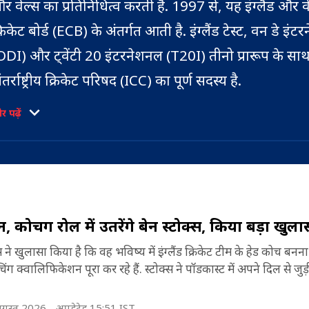
र वेल्स का प्रतिनिधित्व करती है. 1997 से, यह इंग्लैंड और व
्रिकेट बोर्ड (ECB) के अंतर्गत आती है. इंग्लैंड टेस्ट, वन डे इं
ODI) और ट्वेंटी 20 इंटरनेशनल (T20I) तीनो प्रारूप के सा
ंतर्राष्ट्रीय क्रिकेट परिषद (ICC) का पूर्ण सदस्य है.
990 के दशक तक, स्कॉटिश और आयरिश खिलाड़ी भी इंग्लैंड
 पढ़ें
ेलते थे. ये देश अभी तक ICC के सदस्य नहीं थे. इंग्लैंड वर्तम
ुरुष T20 विश्व कप चैंपियन है. 15-19 मार्च 1877 में इंग्लैं
स्ट्रेलिया ने पहला टेस्ट मैच खेला था. दक्षिण अफ्रीका के साथ,
े 15 जून 1909 को इंपीरियल क्रिकेट कॉन्फ्रेंस का गठन किया
 कोचिंग रोल में उतरेंगे बेन स्टोक्स, किया बड़ा खुला
ंग्लैंड और ऑस्ट्रेलिया ने 5 जनवरी 1971 को पहला वनडे भी
ंग्लैंड का पहला टी20आई 13 जून 2005 को ऑस्ट्रेलिया के
टोक्स ने खुलासा किया है कि वह भविष्य में इंग्लैंड क्रिकेट टीम के हेड कोच बनना 
ेला था.
्वालिफिकेशन पूरा कर रहे हैं. स्टोक्स ने पॉडकास्ट में अपने द‍िल से जुड़ी
 मार्च 2024 तक, इंग्लैंड ने 1,071 टेस्ट मैच खेले हैं, जिसमें
गस्त 2026,
अपडेटेड 15:51 IST