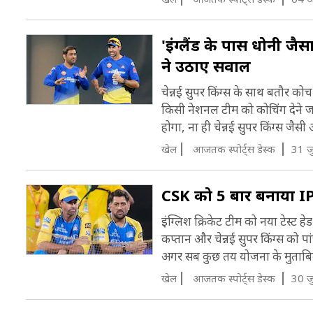
ह
'इंग्लैंड के पास धोनी जै
ऑ
ने उठाए सवाल
ज
चेन्नई सुपर किंग्स के साथ बतौर 
व
किसी नेशनल टीम को कोचिंग देने जा 
होगा, ना ही चेन्नई सुपर किंग्स जैस
1
खेल
आजतक स्पोर्ट्स डेस्क
31 ज
ट
र
CSK को 5 बार बनाया IPL
इ
इंग्लिश क्रिकेट टीम को नया टेस्ट हेड क
कप्तान और चेन्नई सुपर किंग्स को प
औ
अगर सब कुछ तय योजना के मुताबिक 
र
खेल
आजतक स्पोर्ट्स डेस्क
30 ज
2