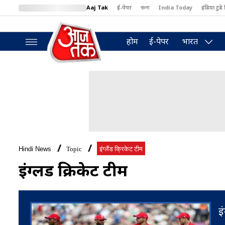
Aaj Tak
ई-पेपर
বাংলা
India Today
इंडिया टुडे 
MumbaiTak
BT Bazaar
Cosmopolitan
Harper's Bazaar
North
होम
ई-पेपर
भारत
Hindi News
Topic
इंग्लैंड क्रिकेट टीम
इंग्लैंड क्रिकेट टीम
इ