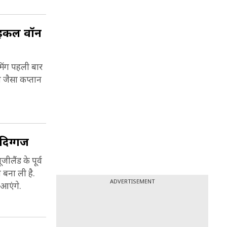
 माइकल वॉन
लता है,
मिंग पहली बार
1987,
ी जैसा कप्तान
भी
दिग्गज
ने 2010
जीलैंड के पूर्व
 बना ली है.
जेता
ADVERTISEMENT
 आएंगे.
में छठा