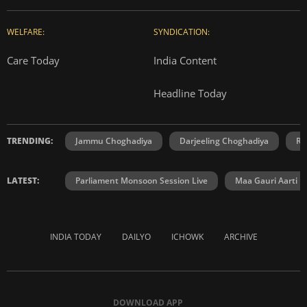
WELFARE:
SYNDICATION:
Care Today
India Content
Headline Today
TRENDING:
Jammu Choghadiya
Darjeeling Choghadiya
Ra
LATEST:
Parliament Monsoon Session Live
Maa Gauri Aarti
INDIA TODAY
DAILYO
ICHOWK
ARCHIVE
DOWNLOAD APP