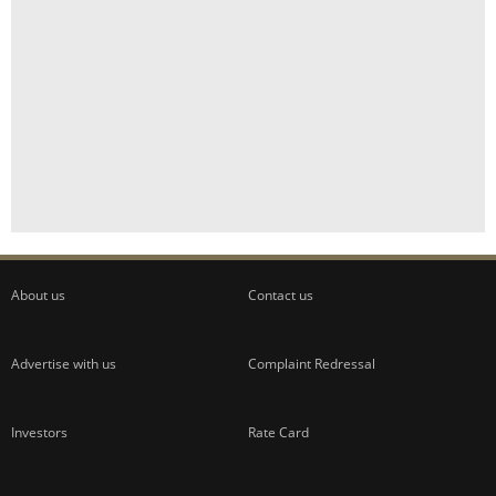
About us
Contact us
Advertise with us
Complaint Redressal
Investors
Rate Card