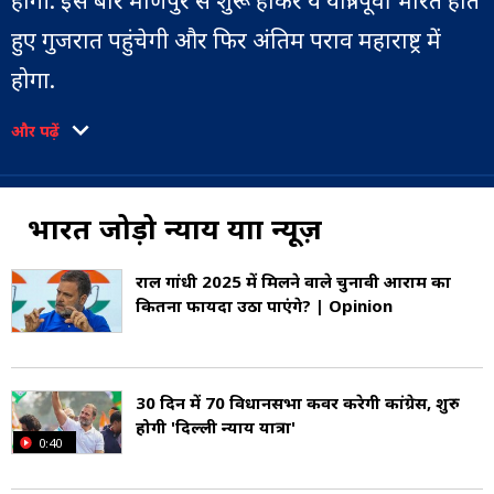
होगी. इस बार मणिपुर से शुरू होकर ये यात्रा पूर्वी भारत होते
हुए गुजरात पहुंचेगी और फिर अंतिम पराव महाराष्ट्र में
होगा.
और पढ़ें
इस बार राहुल गांधी पूर्वोत्तर में मणिपुर से पश्चिमी भारत
में मुंबई तक 150 दिनों की भारत न्याय यात्रा करेंगे. यह यात्रा
6,200 किमी की दूरी तय करेगी जो मणिपुर, नागालैंड,
भारत जोड़ो न्याय यात्रा न्यूज़
असम, मेघालय, पश्चिम बंगाल, बिहार, झारखंड,
राहुल गांधी 2025 में मिलने वाले चुनावी आराम का
ओडिशा, छत्तीसगढ़, यूपी, एमपी, राजस्थान, गुजरात और
कितना फायदा उठा पाएंगे? | Opinion
अंत में महाराष्ट्र में खत्म होगी. कांग्रेस महासचिव केसी
वेणुगोपाल ने भारत न्याय यात्रा की घोषणा करते हुए कहा
30 दिन में 70 विधानसभा कवर करेगी कांग्रेस, शुरु
कि यात्रा का माध्यम बस होगा.
होगी 'दिल्ली न्याय यात्रा'
0:40