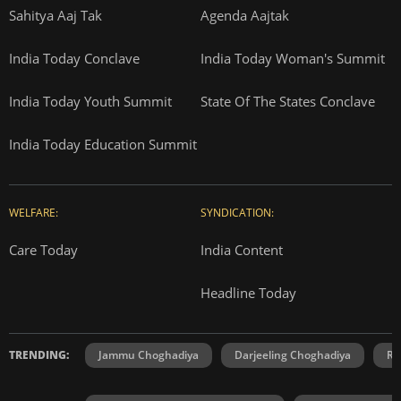
Sahitya Aaj Tak
Agenda Aajtak
India Today Conclave
India Today Woman's Summit
India Today Youth Summit
State Of The States Conclave
India Today Education Summit
WELFARE:
SYNDICATION:
Care Today
India Content
Headline Today
TRENDING:
Jammu Choghadiya
Darjeeling Choghadiya
Ra