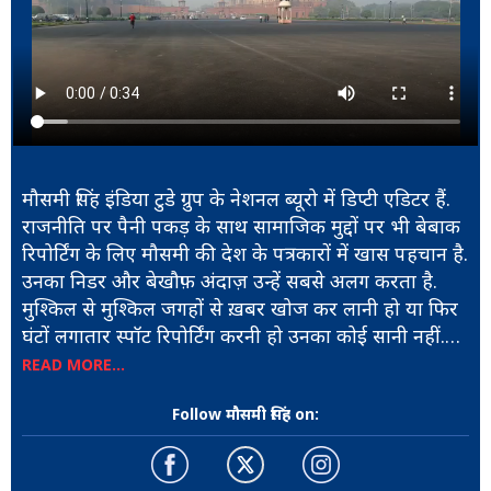
मौसमी सिंह इंडिया टुडे ग्रुप के नेशनल ब्यूरो में डिप्टी एडिटर हैं.
राजनीति पर पैनी पकड़ के साथ सामाजिक मुद्दों पर भी बेबाक
रिपोर्टिंग के लिए मौसमी की देश के पत्रकारों में खास पहचान है.
उनका निडर और बेखौफ़ अंदाज़ उन्हें सबसे अलग करता है.
मुश्किल से मुश्किल जगहों से ख़बर खोज कर लानी हो या फिर
घंटों लगातार स्पॉट रिपोर्टिंग करनी हो उनका कोई सानी नहीं.
चाहे वह थाईलैंड में केव रेस्क्यू ऑपरेशन हो या दक्षिण भारत में
READ MORE...
सबरीमला मंदिर में महिलाओं के प्रवेश जैसे संवेदनशील मसले
Follow मौसमी सिंह on:
पर रिपोर्टिंग, किसी भी चुनौती में डटी रह कर मौसमी
पत्रकारिता धर्म को निभाती रही हैं.
खोजी पत्रकारिता जैसी चैलेंजिंग फील्ड में भी मौसमी ने अपनी