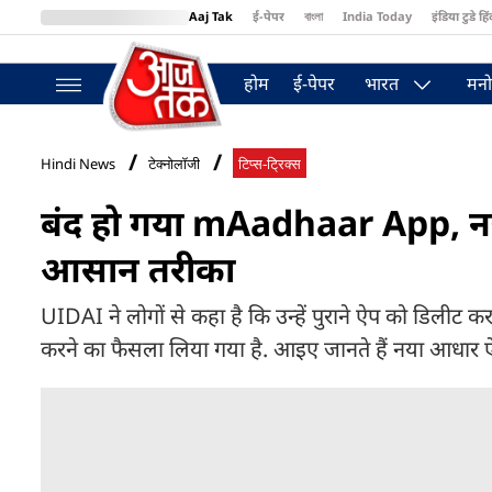
Aaj Tak
ई-पेपर
বাংলা
India Today
इंडिया टुडे हिं
MumbaiTak
BT Bazaar
Cosmopolitan
Harper's Bazaar
Northea
होम
ई-पेपर
भारत
मनो
Hindi News
टेक्नोलॉजी
टिप्स-ट्रिक्स
बंद हो गया mAadhaar App, नय
आसान तरीका
UIDAI ने लोगों से कहा है कि उन्हें पुराने ऐप को डि
करने का फैसला लिया गया है. आइए जानते हैं नया आधार 