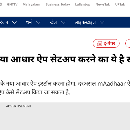
दी
GNTTV
Malayalam
Business Today
Lallantop
NewsTak
UPTak
st
Brides Today
Reader’s Digest
Astro Tak
Pakwan Gali
रंजन
धर्म
खेल
लाइफस्टाइल
ा आधार ऐप सेटअप करने का ये है 
लीट करके नया आधार ऐप इंस्टॉल करना होगा. दरअसल mAadhaar ऐ
ऐप कैसे सेटअप किया जा सकता है.
ADVERTISEMENT