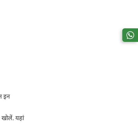
न इन
ोलें. यहां