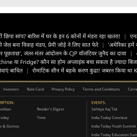
िपा सांप? बारिश में घर के इन 6 कोनों में मंडरा रहा खतरा!
|
एनड
ल बना विवाह मंडप, प्रेमी जोड़े ने लिए सात फेरे
|
'अमेरिका हमें 
ग पर पूछताछ', जंतर-मंतर आंदोलन के CJP वॉलंटियर जुनैद का दावा
|
ne या Fridge? कौन सा होम अप्लाइंस बचा सकता है ज्यादा बि
 सेवाएं बाधित
|
रोमांटिक सीन में बहके करण कुंद्रा! जबरन किया था Kis
Investors
Rate Card
Privacy Policy
Terms and Conditions
Corre
IPTION:
EVENTS:
olitan
Reader's Digest
Sahitya Aaj Tak
Today
Time
India Today Conclave
s & Gizmos
India Today Youth Summit
India Today Education Su