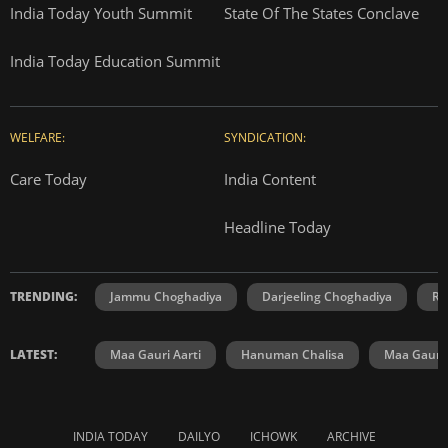
India Today Youth Summit
State Of The States Conclave
India Today Education Summit
WELFARE:
SYNDICATION:
Care Today
India Content
Headline Today
TRENDING:
Jammu Choghadiya
Darjeeling Choghadiya
Ra
LATEST:
Maa Gauri Aarti
Hanuman Chalisa
Maa Gauri 
INDIA TODAY
DAILYO
ICHOWK
ARCHIVE