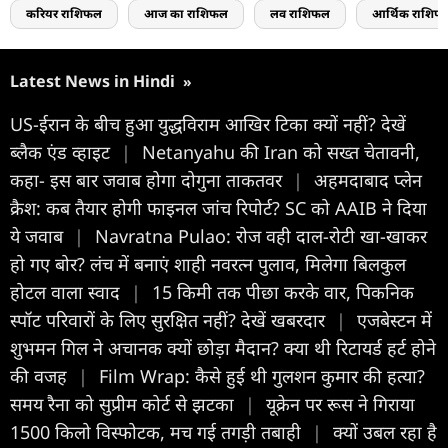
करियर राशिफल
आज का राशिफल
लव राशिफल
आर्थिक राशिफ
Latest News in Hindi
»
US-ईरान के बीच हुआ युद्धविराम आखिर टिका क्यों नहीं? देखें
ब्लैक एंड व्हाइट
|
Netanyahu की Iran को सख्त चेतावनी,
कहा- इस बार जवाब होगा दोगुना ताकतवर
|
अहमदाबाद प्लेन
क्रैश: कब तैयार होगी फाइनल जांच रिपोर्ट? SC को AAIB ने दिया
ये जवाब
|
Navratna Pulao: रोज वही दाल-रोटी खा-खाकर
हो गए बोर? लंच में बनाएं शाही नवरत्न पुलाव, मिलेगा बिलकुल
होटल वाला स्वाद
|
15 किमी तक पीछा करके वार, पिकनिक
स्पॉट परिवारों के लिए सुरक्षित नहीं? देखें खबरदार
|
एजबेस्टन में
शुभमन ग‍िल ने अचानक क्यों छोड़ा मैदान? क्या थी र‍िटायर्ड हर्ट होने
की वजह
|
Film Wrap: कैसे हुई थी गुलशन कुमार की हत्या?
समय रैना को सुप्रीम कोर्ट से झटका
|
यूक्रेन पर रूस ने गिराया
1500 किलो विस्फोटक, मच गई तगड़ी तबाही
|
क्यों उबल रहा है