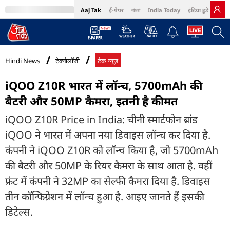
Aaj Tak
ई-पेपर
বাংলা
India Today
इंडिया टुडे हिंदी
MumbaiTak
BT Bazaar
Cosmopolitan
Harper's Bazaar
Northeast
Bri
Hindi News
टेक्नोलॉजी
टेक न्यूज़
iQOO Z10R भारत में लॉन्च, 5700mAh की
बैटरी और 50MP कैमरा, इतनी है कीमत
iQOO Z10R Price in India: चीनी स्मार्टफोन ब्रांड
iQOO ने भारत में अपना नया डिवाइस लॉन्च कर दिया है.
कंपनी ने iQOO Z10R को लॉन्च किया है, जो 5700mAh
की बैटरी और 50MP के रियर कैमरा के साथ आता है. वहीं
फ्रंट में कंपनी ने 32MP का सेल्फी कैमरा दिया है. डिवाइस
तीन कॉन्फिग्रेशन में लॉन्च हुआ है. आइए जानते हैं इसकी
डिटेल्स.