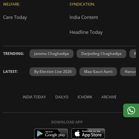
WELFARE:
SYNDICATION:
Care Today
India Content
Headline Today
TRENDING:
Jammu Choghadiya
Darjeeling Choghadiya
Ra
LATEST:
By-Election Live 2026
Maa Gauri Aarti
Hanuma
INDIA TODAY
DAILYO
ICHOWK
ARCHIVE
DOWNLOAD APP