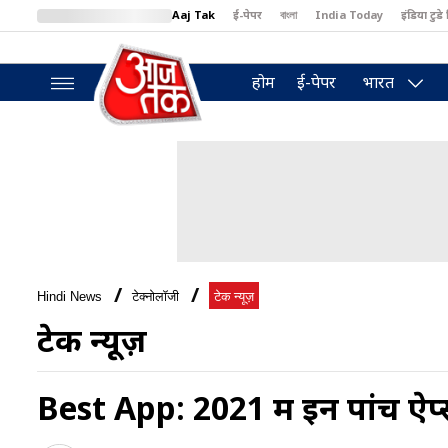
Aaj Tak
ई-पेपर
বাংলা
India Today
इंडिया टुडे 
MumbaiTak
BT Bazaar
Cosmopolitan
Harper's Bazaar
North
होम
ई-पेपर
भारत
Hindi News
टेक्नोलॉजी
टेक न्यूज़
टेक न्यूज़
Best App: 2021 में इन पांच ऐप