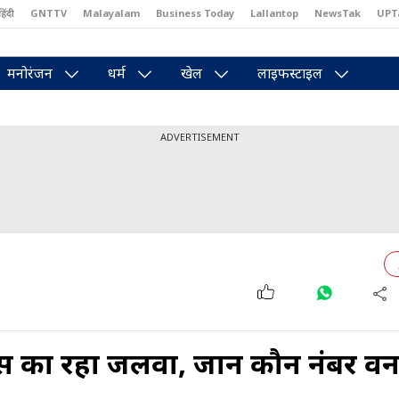
हिंदी
GNTTV
Malayalam
Business Today
Lallantop
NewsTak
UPT
east
Brides Today
Reader’s Digest
Astro Tak
Pakwan Gali
मनोरंजन
धर्म
खेल
लाइफस्टाइल
ADVERTISEMENT
्स का रहा जलवा, जानें कौन नंबर व