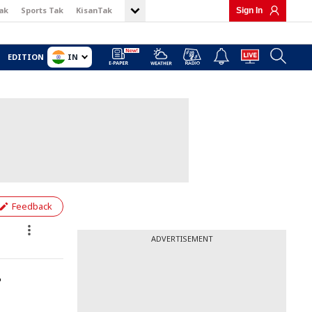
ak
Sports Tak
KisanTak
Sign In
IN
EDITION
Feedback
ADVERTISEMENT
न