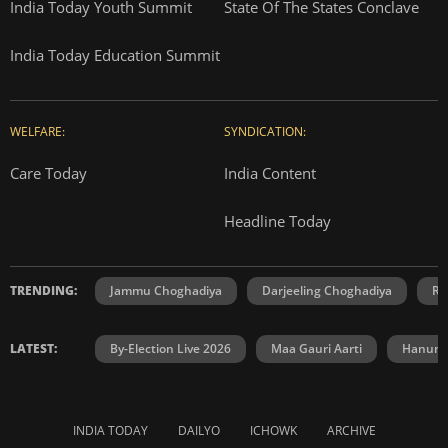
India Today Youth Summit
State Of The States Conclave
India Today Education Summit
WELFARE:
SYNDICATION:
Care Today
India Content
Headline Today
TRENDING:
Jammu Choghadiya
Darjeeling Choghadiya
Ra
LATEST:
By-Election Live 2026
Maa Gauri Aarti
Hanuma
INDIA TODAY
DAILYO
ICHOWK
ARCHIVE