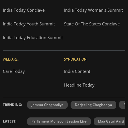
India Today Conclave
India Today Woman's Summit
India Today Youth Summit
State Of The States Conclave
India Today Education Summit
WELFARE:
SYNDICATION:
Care Today
India Content
Headline Today
TRENDING:
Jammu Choghadiya
Darjeeling Choghadiya
Ra
LATEST:
Parliament Monsoon Session Live
Maa Gauri Aarti