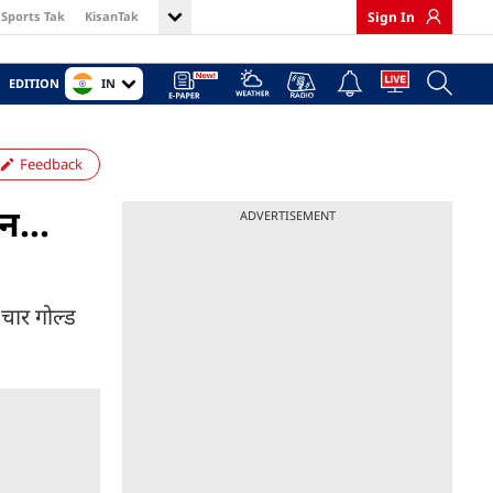
Sports Tak
KisanTak
Sign In
IN
EDITION
Feedback
न...
ADVERTISEMENT
 चार गोल्ड