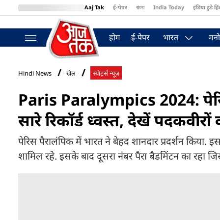
Aaj Tak
ई-पेपर
বাংলা
India Today
इंडिया टुडे हिं
MumbaiTak
BT Bazaar
Cosmopolitan
Harper's Bazaar
Northea
होम
ई-पेपर
भारत
मनो
Hindi News
खेल
स्पोर्ट्स न्यूज़
Paris Paralympics 2024: पेरिस प
सारे रिकॉर्ड ध्वस्त, देखें पदकवीरों
पेरिस पैरालंपिक में भारत ने बेहद शानदार प्रदर्शन किया. 
शामिल रहे. इसके बाद दूसरा नंबर पैरा बैडमिंटन का रहा ज