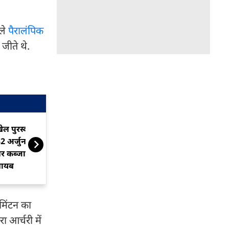
हले
पैरालंपिक
 जीते थे.
ेल पुरस्कारों में छाए पैरा एथलीट,
पेरिस पैरालंपिक 
2 अर्जुन अवॉर्ड में से 'र‍िकॉर्ड' 17
पीएम मोदी, बढ़
र कब्जा... क्रिकेटर्स का नाम
गायब
डमिंटन का
 आर्चरी में