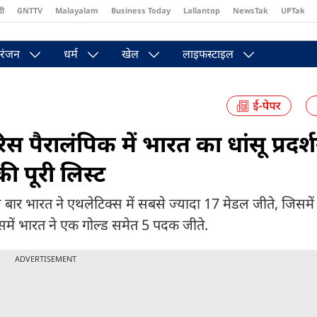
दी
GNTTV
Malayalam
Business Today
Lallantop
NewsTak
UPTak
st
Brides Today
Reader’s Digest
Astro Tak
Pakwan Gali
रंजन
धर्म
खेल
लाइफस्टाइल
ैरालंपिक में भारत का धांसू प्रदर्श
 की पूरी लिस्ट
इस बार भारत ने एथलेटिक्स में सबसे ज्यादा 17 मेडल जीते, जिसमें
िसमें भारत ने एक गोल्ड समेत 5 पदक जीते.
ADVERTISEMENT