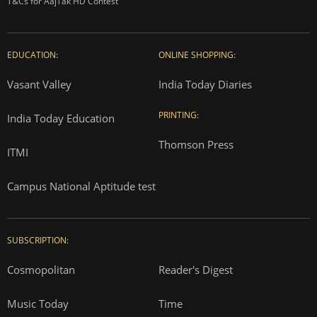
T&Cs for AajTak HD Contest
EDUCATION:
ONLINE SHOPPING:
Vasant Valley
India Today Diaries
PRINTING:
India Today Education
Thomson Press
ITMI
Campus National Aptitude test
SUBSCRIPTION:
Cosmopolitan
Reader's Digest
Music Today
Time