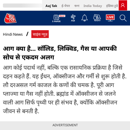
Aaj Tak
ई-पेपर
বাংলা
India Today
इंडिया टुडे हिंदी
MumbaiTak
BT Bazaar
Cosmopolitan
Harper's Bazaar
Northeast
Bri
Hindi News
साइंस न्यूज़
आग क्या है... सॉलिड, लिक्विड, गैस या आपकी
सोच से एकदम अलग
आग कोई पदार्थ नहीं, बल्कि एक रासायनिक प्रक्रिया है जिसे
दहन कहते हैं. यह ईंधन, ऑक्सीजन और गर्मी से शुरू होती है.
लौ दरअसल गर्म काजल के कणों की चमक है. पूरी आग
प्लाज्मा या गैस नहीं होती. ब्रह्मांड में ऑक्सीजन से जलने
वाली आग सिर्फ पृथ्वी पर ही संभव है, क्योंकि ऑक्सीजन
जीवन से बनती है.
ADVERTISEMENT