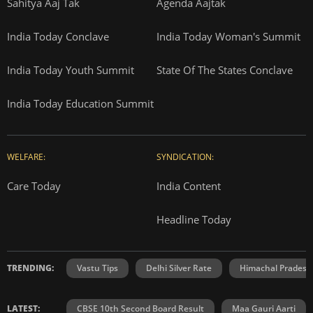
Sahitya Aaj Tak
Agenda Aajtak
India Today Conclave
India Today Woman's Summit
India Today Youth Summit
State Of The States Conclave
India Today Education Summit
WELFARE:
SYNDICATION:
Care Today
India Content
Headline Today
TRENDING:
Vastu Tips
Delhi Silver Rate
Himachal Prades
LATEST:
CBSE 10th Second Board Result
Maa Gauri Aarti