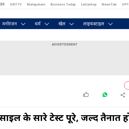
हिंदी
GNTTV
Malayalam
Business Today
Lallantop
NewsTak
UPT
east
Brides Today
Reader’s Digest
Astro Tak
Pakwan Gali
मनोरंजन
धर्म
खेल
लाइफस्टाइल
ADVERTISEMENT
िसाइल के सारे टेस्ट पूरे, जल्द तैनात 