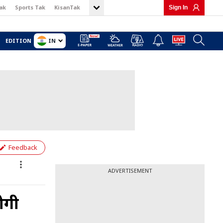
ak
Sports Tak
KisanTak
Sign In
IN
EDITION
Feedback
ADVERTISEMENT
होगी