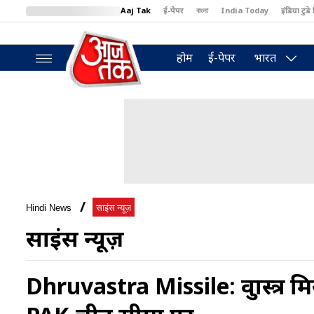
Aaj Tak
ई-पेपर
বাংলা
India Today
इंडिया टुडे 
MumbaiTak
BT Bazaar
Cosmopolitan
Harper's Bazaar
North
होम
ई-पेपर
भारत
Hindi News
साइंस न्यूज़
साइंस न्यूज़
Dhruvastra Missile: ध्रुवास्त्र म