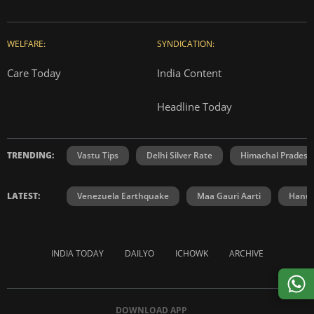
WELFARE:
SYNDICATION:
Care Today
India Content
Headline Today
TRENDING:
Vastu Tips
Delhi Silver Rate
Himachal Prades
LATEST:
Venezuela Earthquake
Maa Gauri Aarti
Hanum
INDIA TODAY
DAILYO
ICHOWK
ARCHIVE
DOWNLOAD APP