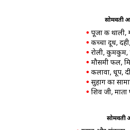
सोमवती अमा
पूजा की थाली,
कच्चा दूध, दही
रोली, कुमकुम, स
मौसमी फल, मि
कलावा, धूप, 
सुहाग का साम
शिव जी, माता प
सोमवती अम