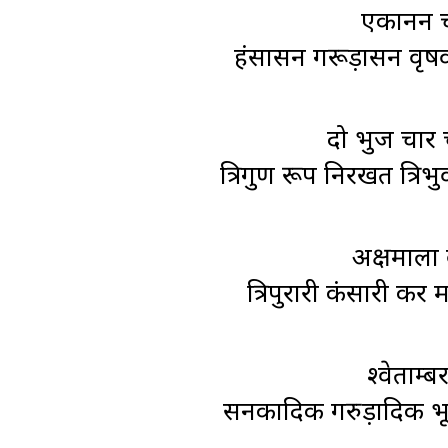
एकानन च
हंसासन गरूड़ासन वृ
दो भुज चार 
त्रिगुण रूप निरखत त्
अक्षमाला 
त्रिपुरारी कंसारी 
श्वेताम्
सनकादिक गरुड़ादिक भ