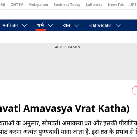
हिंदी
GNTTV
Malayalam
Business Today
Lallantop
NewsTak
UPT
east
Brides Today
Reader’s Digest
Astro Tak
Pakwan Gali
मनोरंजन
धर्म
खेल
लाइफस्टाइल
ADVERTISEMENT
Somvati Amavasya Vrat Katha)
ान्यताओं के अनुसार, सोमवती अमावस्या व्रत और इसकी पौराण
पाठ करना अत्यंत पुण्यदायी माना जाता है. इस व्रत के प्रभाव से