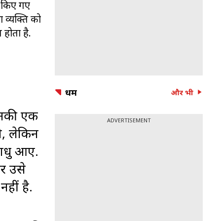
न किए गए
ा व्यक्ति को
त होता है.
धर्म
और भी
 उनकी एक
ADVERTISEMENT
ी, लेकिन
साधु आए.
र उसे
हीं है.