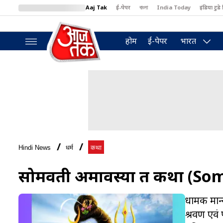
Aaj Tak
ई-पेपर
বাংলা
India Today
इंडिया टुडे 
MumbaiTak
BT Bazaar
Cosmopolitan
Harper's Bazaar
North
होम
ई-पेपर
भारत
Hindi News
धर्म
कथा
सोमवती अमावस्या व्रत कथा (
धार्मिक म
श्रवण एवं 