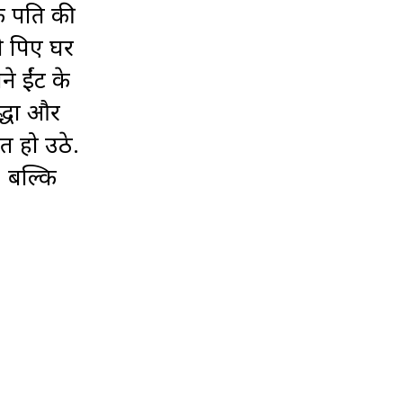
े पति की
ी पिए घर
े ईंट के
द्धा और
त हो उठे.
 बल्कि