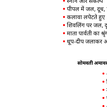
स्नान और संकल्प
पीपल में जल, दूध, 
कलावा लपेटते हुए 
शिवलिंग पर जल, दूध
माता पार्वती का श्रृं
धूप-दीप जलाकर 
सोमवती अमावस्य